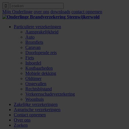
Mijn Onderlinge
over ons
downloads
contact opnemen
Particuliere verzekeringen
Aansprakelijkheid
Auto
Bromfiets
Caravan
Doorlopende reis
Fiets
Inboedel
Kostbaarheden
Mobiele dekking
Oldtimer
Ongevallen
Rechtsbijstand
Verkeersschadeverzekering
Woonhuis
Zakelijke verzekeringen
Agrarische verzekeringen
Contact opnemen
Over ons
Zoeken