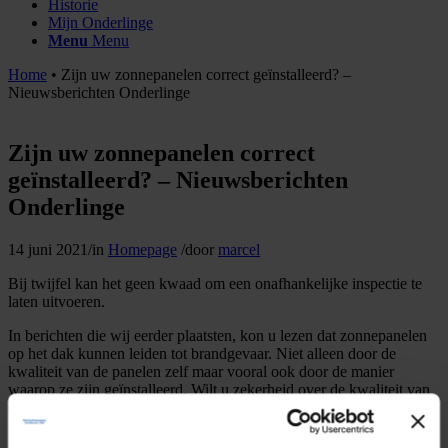
Historie
Mijn Onderlinge
Menu
Menu
Home
•
Zijn uw zonnepanelen correct geïnstalleerd? –
Nieuwsberichten Onderlinge
Zijn uw zonnepanelen correct
geïnstalleerd? – Nieuwsberichten
Onderlinge
14 juni 2021
/
in
Homepage
/
door
marcel
Bij twijfel kan het geen kwaad om een onafhankelijke inspectie te
laten uitvoeren.
In berichten die wij eerder plaatsten, kon u lezen dat zonnepanelen
op het dak kunnen leiden tot brandgevaar. Niet alleen door de
kwaliteit van de panelen zelf maar vooral ook door de manier
waarop ze zijn geïnstalleerd. Wilt u zekerheid over de kwaliteit van
de installatie op úw dak? Dan kan een deskundige inspectie een
goed idee zijn, zeker ook met het oog op uw brandverzekering.