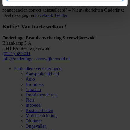
marcel
2021-06-14 09:59:36
2021-06-14 09:59:39
Zijn uw
zonnepanelen correct geïnstalleerd? – Nieuwsberichten Onderlinge
Deel deze pagina
Facebook
Twitter
Koffie? Van harte welkom!
Onderlinge Brandverzekering Steenwijkerwold
Blaankamp 5-A
8341 PA Steenwijkerwold
(0521) 589 011
info@onderlinge-steenwijkerwold.nl
Particuliere verzekeringen
Aansprakelijkheid
Auto
Bromfiets
Caravan
Doorlopende reis
Fiets
Inboedel
Kostbaarheden
Mobiele dekking
Oldtimer
Ongevallen