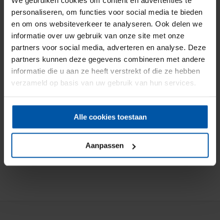
We gebruiken cookies om content en advertenties te
personaliseren, om functies voor social media te bieden
Deel deze pagina
Facebook
Twitter
en om ons websiteverkeer te analyseren. Ook delen we
informatie over uw gebruik van onze site met onze
partners voor social media, adverteren en analyse. Deze
partners kunnen deze gegevens combineren met andere
informatie die u aan ze heeft verstrekt of die ze hebben
KOFFIE? VAN HARTE WELKOM!
verzameld op basis van uw gebruik van hun services.
Onderlinge Brandverzekering Steenwijkerwold
Blaankamp 5-A
8341 PA Steenwijkerwold
Alle cookies toestaan
(0521) 589 011
info@onderlinge-steenwijkerwold.nl
Aanpassen