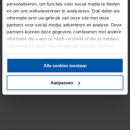
Handige tips om jezelf te beschermen tegen...
Geen
personaliseren, om functies voor social media te bieden
wegenbelasting betalen als je niet rijdt
Einde overheidssubsidie
en om ons websiteverkeer te analyseren. Ook delen we
elektrische auto in zicht –...
informatie over uw gebruik van onze site met onze
partners voor social media, adverteren en analyse. Deze
partners kunnen deze gegevens combineren met andere
informatie die u aan ze heeft verstrekt of die ze hebben
KOFFIE? VAN HARTE WELKOM!
verzameld op basis van uw gebruik van hun services.
Onderlinge Brandverzekering Steenwijkerwold
Blaankamp 5-A
8341 PA Steenwijkerwold
Alle cookies toestaan
(0521) 589 011
info@onderlinge-steenwijkerwold.nl
Aanpassen
Particuliere verzekeringen