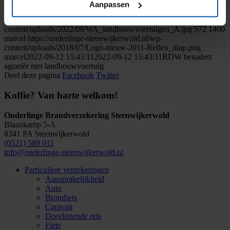
betreffende voertuig een boete van € 400,- tegemoet zien.
Aanpassen
https://onderlinge-steenwijkerwold.nl/wp-
content/uploads/2022/09/WA_landbouwvoertuigen_A.jpg
572
1400
marcel
https://onderlinge-steenwijkerwold.nl/wp-
content/uploads/2018/07/Logo-nieuw-2011-Reflex_diap.png
marcel
2022-09-12 15:43:11
2022-09-12 15:43:11
RDW benadert
agrariër met landbouwvoertuig
Deel deze pagina
Facebook
Twitter
Koffie? Van harte welkom!
Onderlinge Brandverzekering Steenwijkerwold
Blaankamp 5-A
8341 PA Steenwijkerwold
(0521) 589 011
info@onderlinge-steenwijkerwold.nl
Particuliere verzekeringen
Aansprakelijkheid
Auto
Bromfiets
Caravan
Doorlopende reis
Fiets