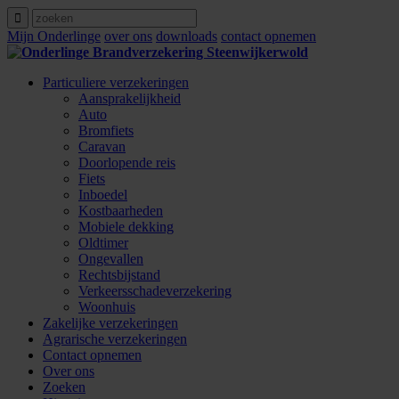
Mijn Onderlinge
over ons
downloads
contact opnemen
Particuliere verzekeringen
Aansprakelijkheid
Auto
Bromfiets
Caravan
Doorlopende reis
Fiets
Inboedel
Kostbaarheden
Mobiele dekking
Oldtimer
Ongevallen
Rechtsbijstand
Verkeersschadeverzekering
Woonhuis
Zakelijke verzekeringen
Agrarische verzekeringen
Contact opnemen
Over ons
Zoeken