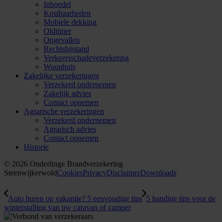
Inboedel
Kostbaarheden
Mobiele dekking
Oldtimer
Ongevallen
Rechtsbijstand
Verkeersschadeverzekering
Woonhuis
Zakelijke verzekeringen
Verzekerd ondernemen
Zakelijk advies
Contact opnemen
Agrarische verzekeringen
Verzekerd ondernemen
Agrarisch advies
Contact opnemen
Historie
© 2026 Onderlinge Brandverzekering
Steenwijkerwold
Cookies
Privacy
Disclaimer
Downloads
Auto huren op vakantie? 5 eenvoudige tips
5 handige tips voor de
winterstalling van uw caravan of camper