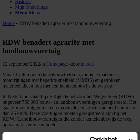
Historie
Mijn Onderlinge
Menu
Menu
Home
•
RDW benadert agrariër met landbouwvoertuig
RDW benadert agrariër met
landbouwvoertuig
12 september 2022
/
in
Homepage
/
door
marcel
Vanaf 1 juli mogen (land)bouwtrekkers, mobiele machines,
motorrijtuigen met beperkte snelheid (MMBS) en getrokken
materieel alleen nog met een kentekenbewijs de weg op.
In Nederland staan bij de Rijksdienst voor het Wegverkeer (RDW)
ongeveer 750.000 bouw- en landbouwvoertuigen geregistreerd. Het
gaat om voertuigen met een maximale constructiesnelheid van meer
dan 25 km/h. Deze voertuigen moeten geregistreerd zijn bij het
RDW. (Land)bouwvoertuigen die zonder kentekenbewijs de weg
op gaan, riskeren een boete.
RDW schrijft eigenaren aan