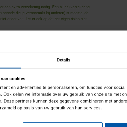
or een extra verzekering nodig. Een all-riskverzekering
n schade die je veroorzaakt bij anderen) is meestal de
et onder valt. Let er ook op dat het eigen risico niet
n de verhuurperiode
fst direct op pad. Toch is het verstandig om de tijd te nemen
t je je handtekening eronder zet. Let daarbij nogmaals
Details
e datum en periode van verhuur goed staat ingevuld. Dat
 van cookies
j problemen
ent en advertenties te personaliseren, om functies voor social
oen in geval van een ongeluk of bij schade. Sla het
. Ook delen we informatie over uw gebruik van onze site met on
 niet naar te zoeken.
e. Deze partners kunnen deze gegevens combineren met andere i
erzameld op basis van uw gebruik van hun services.