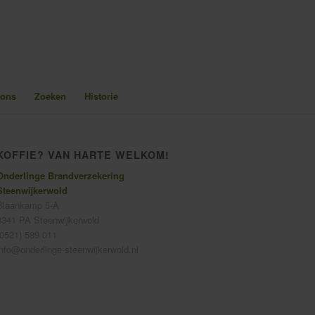
 ons
Zoeken
Historie
KOFFIE? VAN HARTE WELKOM!
Onderlinge Brandverzekering
Steenwijkerwold
Blaankamp 5-A
8341 PA Steenwijkerwold
(0521) 589 011
info@onderlinge-steenwijkerwold.nl