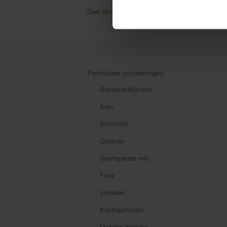
Deel deze pagina
Facebook
Twitter
Particuliere verzekeringen
Aansprakelijkheid
Auto
Bromfiets
Caravan
Doorlopende reis
Fiets
Inboedel
Kostbaarheden
Mobiele dekking