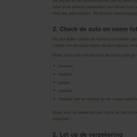
De prijzen en de service kunnen per autoverhuur
waar je de diverse aanbieders met elkaar kunt ve
heel wat geld schelen. Bij diverse maatschappij
2. Check de auto en neem fo
Ga niet rijden zonder de huurauto te hebben ge
maken van de staat waarin de auto aan jou wo
Maak foto’s van schade (van de buitenzijde
en
v
krassen
deuken
putjes
vlekken
Vergeet niet de voorruit en de velgen goed 
Maak voor de zekerheid ook foto’s op het moment
compleet.
2. Let op de verzekering