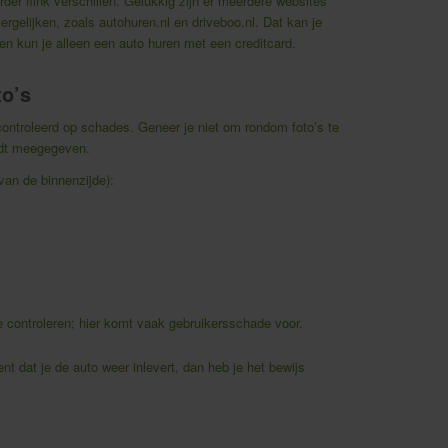
der flink verschillen. Gelukkig zijn er meerdere websites
rgelijken, zoals autohuren.nl en driveboo.nl. Dat kan je
en kun je alleen een auto huren met een creditcard.
to’s
controleerd op schades. Geneer je niet om rondom foto’s te
rdt meegegeven.
an de binnenzijde):
te controleren; hier komt vaak gebruikersschade voor.
 dat je de auto weer inlevert, dan heb je het bewijs