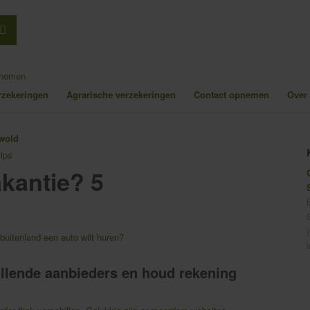
pnemen
erzekeringen
Agrarische verzekeringen
Contact opnemen
Over
ips
kantie? 5
 buitenland een auto wilt huren?
hillende aanbieders en houd rekening