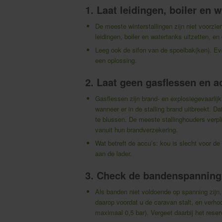
1. Laat leidingen, boiler en 
De meeste winterstallingen zijn niet voorzien
leidingen, boiler en watertanks uitzetten, e
Leeg ook de sifon van de spoelbak(ken). Ev
een oplossing.
2. Laat geen gasflessen en a
Gasflessen zijn brand- en explosiegevaarlij
wanneer er in de stalling brand uitbreekt. Da
te blussen. De meeste stallinghouders verpli
vanuit hun brandverzekering.
Wat betreft de accu’s: kou is slecht voor d
aan de lader.
3. Check de bandenspanning
Als banden niet voldoende op spanning zijn,
daarop voordat u de caravan stalt, en verho
maximaal 0,5 bar). Vergeet daarbij het reserv