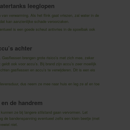
watertanks leeglopen
 van verwarming. Als het flink gaat vriezen, zal water in de
n dat kan aanzienlijke schade veroorzaken.
entueel is een goede scheut antivries in de spoelbak ook
ccu’s achter
k. Gasflessen brengen grote risico’s met zich mee, zeker
t geldt ook voor accu’s. Bij brand zijn accu’s zeer moeilijk
chten gasflessen en accu’s te verwijderen. Dit is een eis
e levensduur, dus neem ze mee naar huis en leg ze af en toe
 en de handrem
 kunnen ze bij langere stilstand gaan vervormen. Let
og de bandenspanning eventueel zelfs een klein beetje (met
ewiel niet.