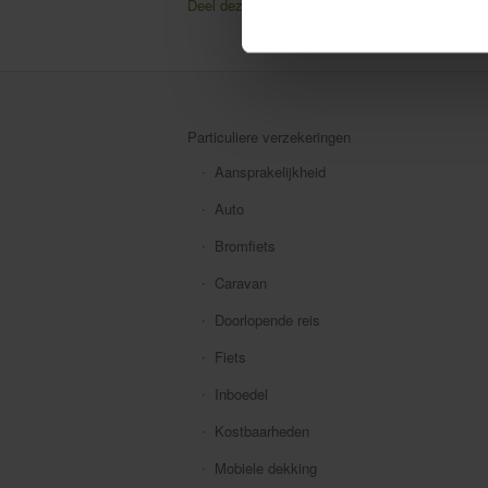
Deel deze pagina
Facebook
Twitter
Particuliere verzekeringen
Aansprakelijkheid
Auto
Bromfiets
Caravan
Doorlopende reis
Fiets
Inboedel
Kostbaarheden
Mobiele dekking