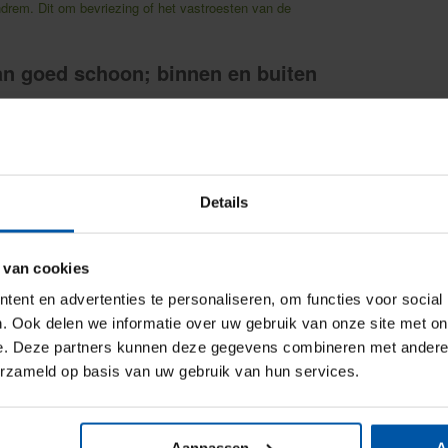
drem. Dit om bevriezing of het vastroesten van de
an goed schoon; binnen en buiten
 de buitenkant van de caravan, krijgt u dat er maanden later
an de caravan goed schoon, om te voorkomen dat er muffe
aat geen etenswaren in de caravan/camper liggen. Dit trekt
Details
 van cookies
 de stallinghouder) op eventuele schade en maak foto’s.
ent en advertenties te personaliseren, om functies voor social
weer ophaalt.
. Ook delen we informatie over uw gebruik van onze site met on
e. Deze partners kunnen deze gegevens combineren met andere i
erzameld op basis van uw gebruik van hun services.
Aanpassen
A