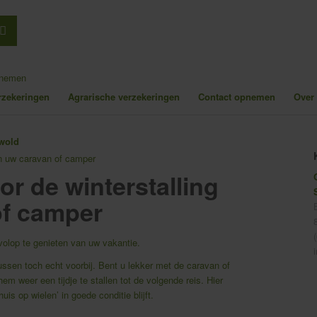
pnemen
erzekeringen
Agrarische verzekeringen
Contact opnemen
Over
an uw caravan of camper
or de winterstalling
of camper
olop te genieten van uw vakantie.
ssen toch echt voorbij. Bent u lekker met de caravan of
m weer een tijdje te stallen tot de volgende reis. Hier
is op wielen’ in goede conditie blijft.