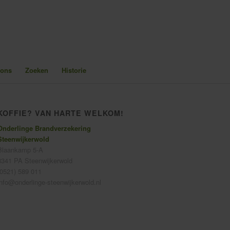
 ons
Zoeken
Historie
KOFFIE? VAN HARTE WELKOM!
Onderlinge Brandverzekering
Steenwijkerwold
Blaankamp 5-A
8341 PA Steenwijkerwold
(0521) 589 011
info@onderlinge-steenwijkerwold.nl