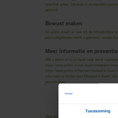
specifiek adres. Inbraken in dunbevolkte postc
getoond.
Bewust maken
De politie streeft er naar om de inbraakcijfers 
postcodegebieden wordt ingebroken, worden bu
Meer informatie en preventie
Wilt u weten of in uw buurt vaak wordt ingebrok
https://www.politie.nl/mijn-buurt/misdaad-in-kaar
https://www.politie.nl/themas/misdaad-in-kaart.h
informatie te vinden over Misdaad in Kaart. Op
preventietips.
Toestemming
Deel deze pagina
Facebook
Twitter