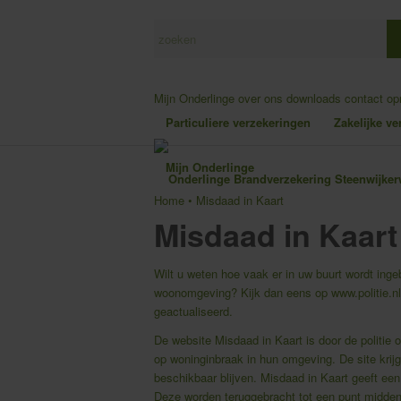
Mijn Onderlinge
over ons
downloads
contact o
Particuliere verzekeringen
Zakelijke v
Mijn Onderlinge
Home
•
Misdaad in Kaart
Misdaad in Kaart
Wilt u weten hoe vaak er in uw buurt wordt inge
woonomgeving? Kijk dan eens op
www.politie.n
geactualiseerd.
De website Misdaad in Kaart is door de politi
op woninginbraak in hun omgeving. De site krij
beschikbaar blijven. Misdaad in Kaart geeft een
Deze worden teruggebracht tot een punt midden i