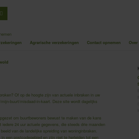
pnemen
erzekeringen
Agrarische verzekeringen
Contact opnemen
Over
broken? Of op de hoogte zijn van actuele inbraken in uw
l/mijn-buurt/misdaad-in-kaart
. Deze site wordt dagelijks
e opgezet om buurtbewoners bewust te maken van de kans
gt iedere 24 uur actuele gegevens, die steeds drie maanden
 beeld van de landelijke spreiding van woninginbraken.
n een postcodegebied en zijn niet te herleiden tot een