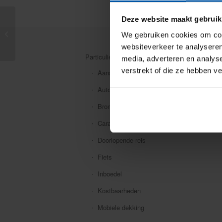
Deze website maakt gebruik
50 miljoen extra voor
We gebruiken cookies om cont
onveilige N-wegen
websiteverkeer te analyseren
Particuliere verzekeringen
media, adverteren en analys
verstrekt of die ze hebben v
Aansprakelijkheid
Auto
Bromfiets
Caravan
Doorlopende reis
Fiets
Inboedel
Kostbaarheden
Mobiele dekking