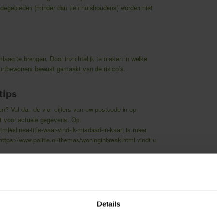
odegebieden (minder dan tien huishoudens) worden niet
omlaag te brengen. Door inzichtelijk te maken in welke
urtbewoners bewust gemaakt van de risico’s.
tips
en? Vul dan de vier cijfers van uw postcode in op
t
voor actuele gegevens. Op
tml#alinea-title-waar-vind-ik-misdaad-in-kaart
is meer
https://www.politie.nl/themas/woninginbraak.html
vindt u
Details