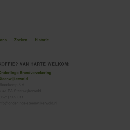
 ons
Zoeken
Historie
KOFFIE? VAN HARTE WELKOM!
Onderlinge Brandverzekering
Steenwijkerwold
Blaankamp 5-A
8341 PA Steenwijkerwold
(0521) 589 011
info@onderlinge-steenwijkerwold.nl