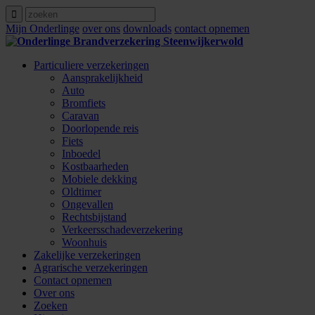
Mijn Onderlinge
over ons
downloads
contact opnemen
Particuliere verzekeringen
Aansprakelijkheid
Auto
Bromfiets
Caravan
Doorlopende reis
Fiets
Inboedel
Kostbaarheden
Mobiele dekking
Oldtimer
Ongevallen
Rechtsbijstand
Verkeersschadeverzekering
Woonhuis
Zakelijke verzekeringen
Agrarische verzekeringen
Contact opnemen
Over ons
Zoeken