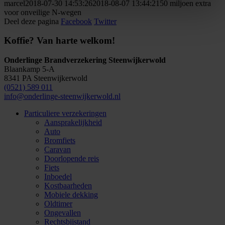
marcel
2018-07-30 14:53:26
2018-08-07 13:44:21
50 miljoen extra
voor onveilige N-wegen
Deel deze pagina
Facebook
Twitter
Koffie? Van harte welkom!
Onderlinge Brandverzekering Steenwijkerwold
Blaankamp 5-A
8341 PA Steenwijkerwold
(0521) 589 011
info@onderlinge-steenwijkerwold.nl
Particuliere verzekeringen
Aansprakelijkheid
Auto
Bromfiets
Caravan
Doorlopende reis
Fiets
Inboedel
Kostbaarheden
Mobiele dekking
Oldtimer
Ongevallen
Rechtsbijstand