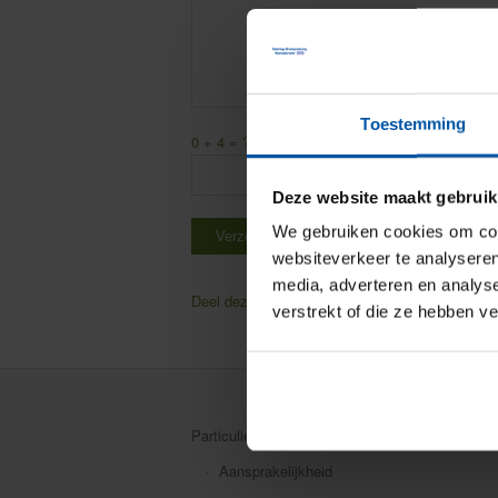
Toestemming
0 + 4 = ?
Vul onderstaande som in ter verificati
Deze website maakt gebruik
We gebruiken cookies om cont
websiteverkeer te analyseren
media, adverteren en analys
Deel deze pagina
Facebook
Twitter
verstrekt of die ze hebben v
Particuliere verzekeringen
Aansprakelijkheid