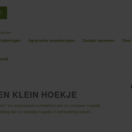
pnemen
erzekeringen
Agrarische verzekeringen
Contact opnemen
Over
EEN KLEIN HOEKJE
lden? Vul onderstaand schadeformulier zo compleet mogelijk
elding dan zo spoedig mogelijk in behandeling nemen.