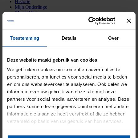
Historie
Mijn Onderlinge
Menu
Menu
Bedankt
Toestemming
Details
Over
Home
•
Particuliere verzekeringen
•
Bedankt
Deze website maakt gebruik van cookies
Bedankt
We gebruiken cookies om content en advertenties te
personaliseren, om functies voor social media te bieden
Bedankt voor het invullen van het formulier. U ontvangt binnenkort
en om ons websiteverkeer te analyseren. Ook delen we
van ons het gratis advies. Zijn er ondertussen nog vragen? Neem
gerust contact met ons op.
informatie over uw gebruik van onze site met onze
partners voor social media, adverteren en analyse. Deze
Bel:
(0521) 589 011
partners kunnen deze gegevens combineren met andere
Stuur een e-mail:
info@onderlinge-steenwijkerwold.nl
informatie die u aan ze heeft verstrekt of die ze hebben
Deel deze pagina
Facebook
Twitter
verzameld op basis van uw gebruik van hun services.
Uw bedankt