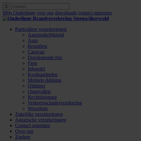
Mijn Onderlinge
over ons
downloads
contact opnemen
Particuliere verzekeringen
Aansprakelijkheid
Auto
Bromfiets
Caravan
Doorlopende reis
Fiets
Inboedel
Kostbaarheden
Mobiele dekking
Oldtimer
Ongevallen
Rechtsbijstand
Verkeersschadeverzekering
Woonhuis
Zakelijke verzekeringen
Agrarische verzekeringen
Contact opnemen
Over ons
Zoeken