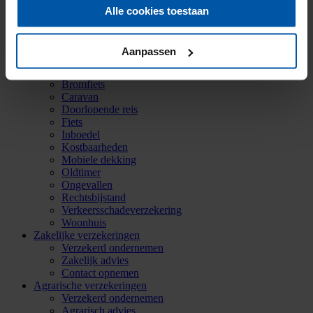
Alle cookies toestaan
Algemeen schadeformulier
Particuliere verzekeringen
Aanpassen
Aansprakelijkheid
Auto
Bromfiets
Caravan
Doorlopende reis
Fiets
Inboedel
Kostbaarheden
Mobiele dekking
Oldtimer
Ongevallen
Rechtsbijstand
Verkeersschadeverzekering
Woonhuis
Zakelijke verzekeringen
Verzekerd ondernemen
Zakelijk advies
Contact opnemen
Agrarische verzekeringen
Verzekerd ondernemen
Agrarisch advies