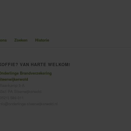
 ons
Zoeken
Historie
KOFFIE? VAN HARTE WELKOM!
Onderlinge Brandverzekering
Steenwijkerwold
Blaankamp 5-A
8341 PA Steenwijkerwold
(0521) 589 011
info@onderlinge-steenwijkerwold.nl