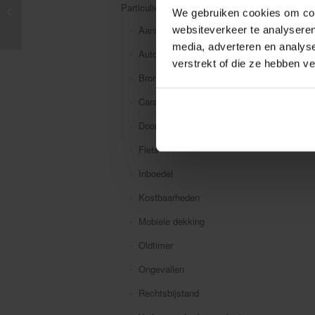
Particuliere verzekeringen
apparatuur verstandig
We gebruiken cookies om cont
op
Aansprakelijkheid
websiteverkeer te analyseren
media, adverteren en analys
Auto
verstrekt of die ze hebben v
Bromfiets
Caravan
Doorlopende reis
Fiets
Inboedel
Kostbaarheden
Mobiele dekking
Oldtimer
Ongevallen
Rechtsbijstand