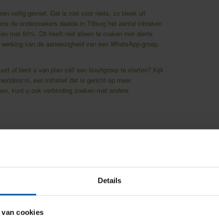
 veilig gevoel. Dat is niet voor niets, zo bleek uit
ens de onderzoekers daalde in Tilburg het aantal inbraken
en met 50%. Dit heeft niet alleen te maken met alerte
 werking van de aanwezigheid van een WhatsApp-groep.
rt of bent u van plan zelf een buurtgroep te starten? Kijk
nextdoor.nl
, een initiatief dat is gericht op meer
leen, kunt u ook verbinding zoeken met andere
Details
 van cookies