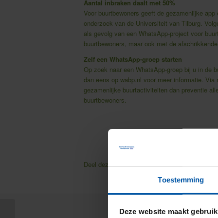
Aantal inbraken daalt met 50%
Voor buurtbewoners geeft de gezamenlijke app een
onderzoek van de Universiteit van Tilburg. Volg
als gevolg van een WhatsApp-project voor buurt
buurtbewoners, maar ook met de afschrikkende
Zelf een WhatsApp-groep starten
Op zoek naar een WhatsApp-groep bij u in de buu
dan eens op
wabp.nl
voor meer informatie. Via
gezamenlijke buurtactiviteiten dan preventie al
buurtbewoners.
Deel deze pagina
Facebook
Twitter
Toestemming
Deze website maakt gebruik
Laad mobiele