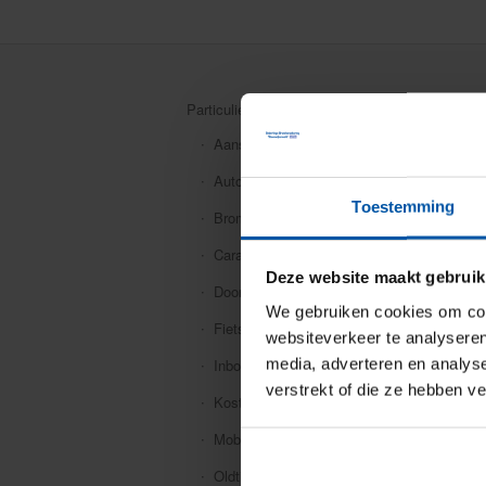
Particuliere verzekeringen
Aansprakelijkheid
Auto
Toestemming
Bromfiets
Caravan
Deze website maakt gebruik
Doorlopende reis
We gebruiken cookies om cont
Fiets
websiteverkeer te analyseren
media, adverteren en analys
Inboedel
verstrekt of die ze hebben v
Kostbaarheden
Mobiele dekking
Oldtimer