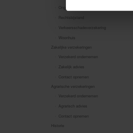
Ongevallen
Rechtsbijstand
Verkeersschadeverzekering
Woonhuis
Zakelijke verzekeringen
Verzekerd ondernemen
Zakelijk advies
Contact opnemen
Agrarische verzekeringen
Verzekerd ondernemen
Agrarisch advies
Contact opnemen
Historie