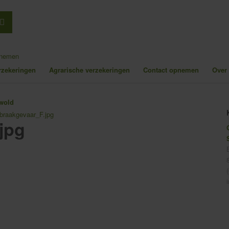
pnemen
erzekeringen
Agrarische verzekeringen
Contact opnemen
Over
nbraakgevaar_F.jpg
jpg