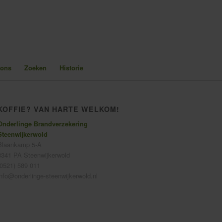
 ons
Zoeken
Historie
KOFFIE? VAN HARTE WELKOM!
Onderlinge Brandverzekering
Steenwijkerwold
Blaankamp 5-A
8341 PA Steenwijkerwold
(0521) 589 011
info@onderlinge-steenwijkerwold.nl