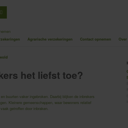
pnemen
erzekeringen
Agrarische verzekeringen
Contact opnemen
Over
ers het liefst toe?
en buurten vaker ingebroken. Daarbij blijken de inbrekers
ngen. Kleinere gemeenschappen, waar bewoners relatief
vaak getroffen door inbraken.