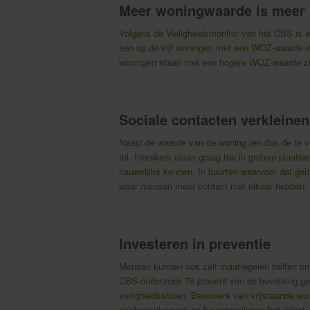
Meer woningwaarde is meer 
Volgens de Veiligheidsmonitor van het CBS is er
een op de vijf woningen met een WOZ-waarde v
woningen staan met een hogere WOZ-waarde zijn
Sociale contacten verkleinen
Naast de waarde van de woning (en dus de te v
rol. Inbrekers slaan graag toe in grotere plaat
nauwelijks kennen. In buurten waarvoor dat geld
waar mensen meer contact met elkaar hebben.
Investeren in preventie
Mensen kunnen ook zelf maatregelen treffen om 
CBS-onderzoek 76 procent van de bevolking geïn
veiligheidssloten. Bewoners van vrijstaande w
studentenkamers en bovenwoningen het minst.