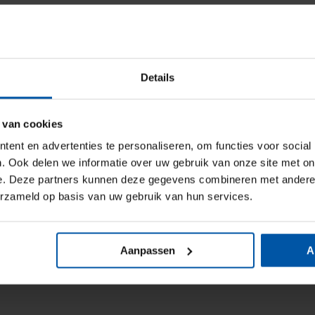
Details
er dit onderwerp te vertellen heeft. En bent u benieuwd of u
raak? Laat het ons weten; wij adviseren u graag.
 van cookies
ent en advertenties te personaliseren, om functies voor social
. Ook delen we informatie over uw gebruik van onze site met on
e. Deze partners kunnen deze gegevens combineren met andere i
erzameld op basis van uw gebruik van hun services.
Aanpassen
A