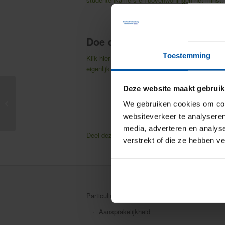
Doe de test!
Toestemming
Klik hier
als u wilt lezen wat het CBS precies ov
eigenlijk wel optimaal verzekerd bent tegen inb
Deze website maakt gebruik
Hoe staat het met uw
We gebruiken cookies om cont
verkeerskennis?
websiteverkeer te analyseren
media, adverteren en analys
Deel deze pagina
Facebook
Twitter
verstrekt of die ze hebben v
Particuliere verzekeringen
Aansprakelijkheid