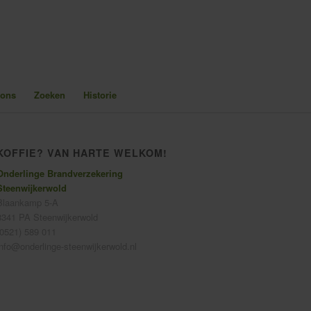
 ons
Zoeken
Historie
KOFFIE? VAN HARTE WELKOM!
Onderlinge Brandverzekering
Steenwijkerwold
Blaankamp 5-A
8341 PA Steenwijkerwold
(0521) 589 011
info@onderlinge-steenwijkerwold.nl