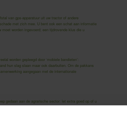
fstal van gps-apparatuur uit uw tractor of andere
 schade met zich mee. U bent ook een schat aan informatie
w moet worden ingevoerd; een tijdrovende klus die u
veelal worden gepleegd door ‘mobiele bandieten’:
erland hun slag slaan maar ook daarbuiten. Om de pakkans
 samenwerking aangegaan met de internationale
oep gedaan aan de agrarische sector: let extra goed op of u
 zich verdacht gedragen, of onbekende auto’s die ‘zomaar’
 goed op (liefst achter slot en grendel) en plaats camera’s
en af te schrikken.