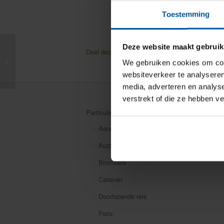
Toestemming
Deze website maakt gebruik
Deel deze pagina
Facebook
Twitter
Zijn uw zonnepanelen
We gebruiken cookies om cont
correct geïnstalleerd?
websiteverkeer te analyseren
media, adverteren en analys
verstrekt of die ze hebben v
Particuliere verzekeringen
Aansprakelijkheid
Auto
Bromfiets
Caravan
Doorlopende reis
Fiets