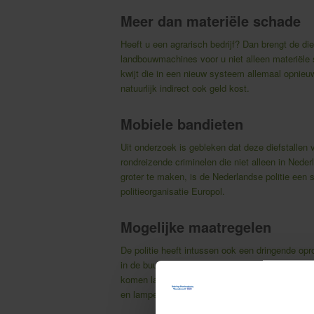
Meer dan materiële schade
Heeft u een agrarisch bedrijf? Dan brengt de die
landbouwmachines voor u niet alleen materiële
kwijt die in een nieuw systeem allemaal opnieu
natuurlijk indirect ook geld kost.
Mobiele bandieten
Uit onderzoek is gebleken dat deze diefstallen 
rondreizende criminelen die niet alleen in Ned
groter te maken, is de Nederlandse politie een
politieorganisatie Europol.
Mogelijke maatregelen
De politie heeft intussen ook een dringende opr
in de buurt van uw bedrijf onbekenden zien die
komen langsrijden. Berg gps-systemen ’s avonds
en lampen met bewegingsmelder om de criminel