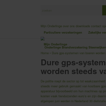
Mijn Onderlinge
over ons
downloads
contact o
Particuliere verzekeringen
Zakelijke v
Mijn Onderlinge
Home
•
Dure gps-systemen van boeren worden 
Dure gps-system
worden steeds va
De politie roept de sector op tot waakzaamheid
steeds meer gebruik gemaakt van kostbare gps
apparatuur bijvoorbeeld om hun machines op pre
kosten vaak tienduizenden euro’s en zijn daarme
afgelopen juni werden in Nederland 30 diefstall