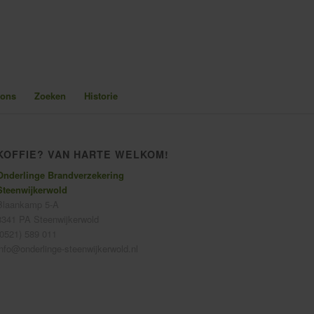
 ons
Zoeken
Historie
KOFFIE? VAN HARTE WELKOM!
Onderlinge Brandverzekering
Steenwijkerwold
Blaankamp 5-A
8341 PA Steenwijkerwold
(0521) 589 011
info@onderlinge-steenwijkerwold.nl