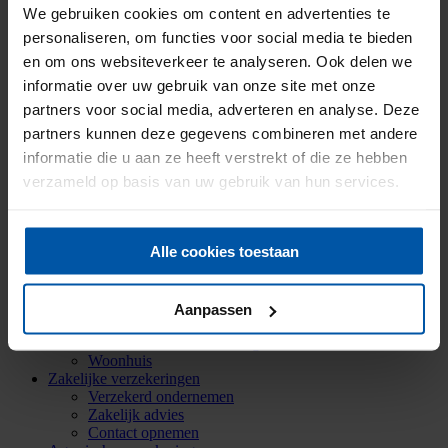
Historie
We gebruiken cookies om content en advertenties te
Mijn Onderlinge
personaliseren, om functies voor social media te bieden
Menu
Menu
en om ons websiteverkeer te analyseren. Ook delen we
informatie over uw gebruik van onze site met onze
Particuliere verzekeringen
partners voor social media, adverteren en analyse. Deze
Aansprakelijkheid
partners kunnen deze gegevens combineren met andere
Auto
informatie die u aan ze heeft verstrekt of die ze hebben
Bromfiets
Caravan
verzameld op basis van uw gebruik van hun services.
Doorlopende reis
Fiets
Inboedel
Alle cookies toestaan
Kostbaarheden
Mobiele dekking
Oldtimer
Ongevallen
Aanpassen
Rechtsbijstand
Verkeersschadeverzekering
Woonhuis
Zakelijke verzekeringen
Verzekerd ondernemen
Zakelijk advies
Contact opnemen