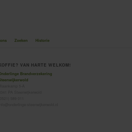
 ons
Zoeken
Historie
KOFFIE? VAN HARTE WELKOM!
Onderlinge Brandverzekering
Steenwijkerwold
Blaankamp 5-A
8341 PA Steenwijkerwold
(0521) 589 011
info@onderlinge-steenwijkerwold.nl