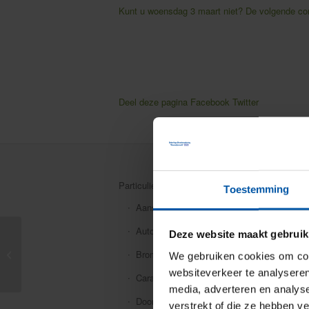
Kunt u woensdag 3 maart niet? De volgende con
Deel deze pagina
Facebook
Twitter
Particuliere verzekeringen
Toestemming
Aansprakelijkheid
Auto
Deze website maakt gebruik
Het zit dat met die
kentekenplicht voor
Bromfiets
We gebruiken cookies om cont
trekkers?
websiteverkeer te analyseren
Caravan
media, adverteren en analys
Doorlopende reis
verstrekt of die ze hebben v