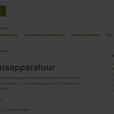
pnemen
erzekeringen
Agrarische verzekeringen
Contact opnemen
Over
lusapparatuur
brandblusapparatuur. De keuring gaat door met strikte
n het dragen van een mondkapje en aan het houden van
 buiten.
ld
 is gratis voor leden.