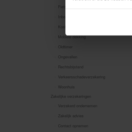
Fiets
Inboedel
Kostbaarheden
Mobiele dekking
Oldtimer
Ongevallen
Rechtsbijstand
Verkeersschadeverzekering
Woonhuis
Zakelijke verzekeringen
Verzekerd ondernemen
Zakelijk advies
Contact opnemen