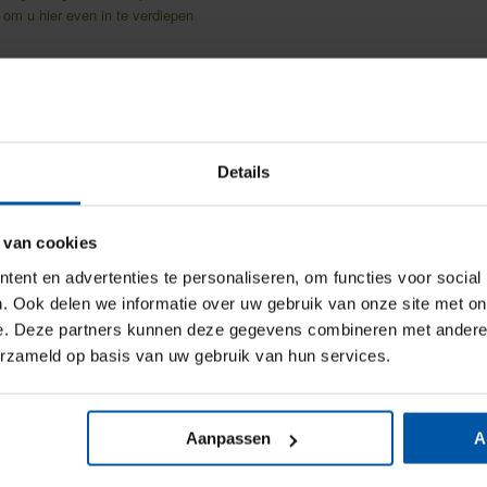
 om u hier even in te verdiepen
orgverzekeraar? Dat kan voordelig uitpakken, maar naast
el uzelf bijvoorbeeld de volgende vragen als u
Details
iezen?
lende polis?
 van cookies
a’s, zoals speciale services en online apps?
oor zaken als duurzaamheid en preventie?
ent en advertenties te personaliseren, om functies voor social
. Ook delen we informatie over uw gebruik van onze site met on
kering.
e. Deze partners kunnen deze gegevens combineren met andere i
erzameld op basis van uw gebruik van hun services.
Aanpassen
A