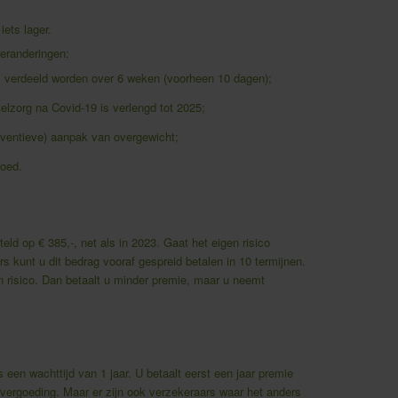
ets lager.
veranderingen:
 verdeeld worden over 6 weken (voorheen 10 dagen);
elzorg na Covid-19 is verlengd tot 2025;
eventieve) aanpak van overgewicht;
goed.
eld op € 385,-, net als in 2023. Gaat het eigen risico
s kunt u dit bedrag vooraf gespreid betalen in 10 termijnen.
 risico. Dan betaalt u minder premie, maar u neemt
 een wachttijd van 1 jaar. U betaalt eerst een jaar premie
 vergoeding. Maar er zijn ook verzekeraars waar het anders