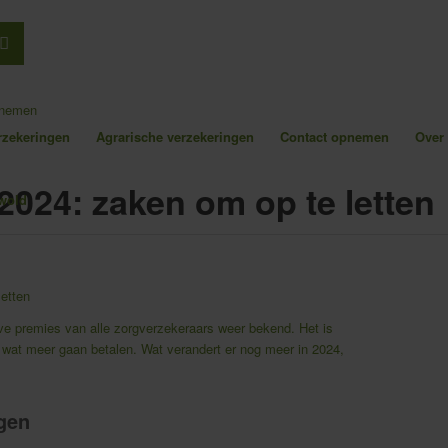
pnemen
erzekeringen
Agrarische verzekeringen
Contact opnemen
Over
2024: zaken om op te letten
etten
eve premies van alle zorgverzekeraars weer bekend. Het is
er wat meer gaan betalen. Wat verandert er nog meer in 2024,
gen