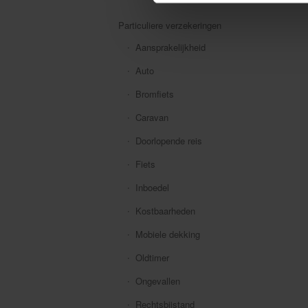
Particuliere verzekeringen
Aansprakelijkheid
Auto
Bromfiets
Caravan
Doorlopende reis
Fiets
Inboedel
Kostbaarheden
Mobiele dekking
Oldtimer
Ongevallen
Rechtsbijstand