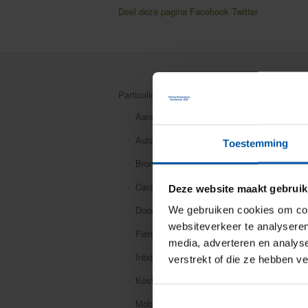
Deel deze pagina
Facebook
Twitter
Particuliere verzekeringen
Aansprakelijkheid
Auto
Toestemming
Bromfiets
Caravan
Deze website maakt gebruik
Doorlopende reis
We gebruiken cookies om cont
websiteverkeer te analyseren
Fiets
media, adverteren en analys
Inboedel
verstrekt of die ze hebben v
Kostbaarheden
Mobiele dekking