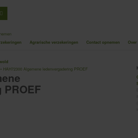
pnemen
erzekeringen
Agrarische verzekeringen
Contact opnemen
Over
•
HAH72300 Algemene ledenvergadering PROEF
mene
ng PROEF