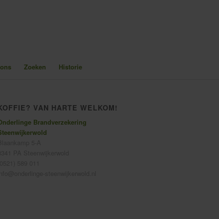
 ons
Zoeken
Historie
KOFFIE? VAN HARTE WELKOM!
Onderlinge Brandverzekering
Steenwijkerwold
Blaankamp 5-A
8341 PA Steenwijkerwold
(0521) 589 011
info@onderlinge-steenwijkerwold.nl