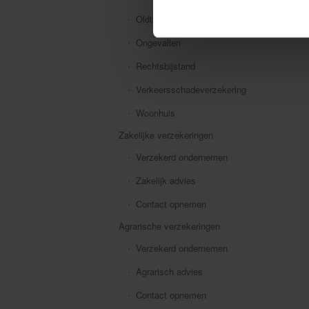
Oldtimer
Ongevallen
Rechtsbijstand
Verkeersschadeverzekering
Woonhuis
Zakelijke verzekeringen
Verzekerd ondernemen
Zakelijk advies
Contact opnemen
Agrarische verzekeringen
Verzekerd ondernemen
Agrarisch advies
Contact opnemen