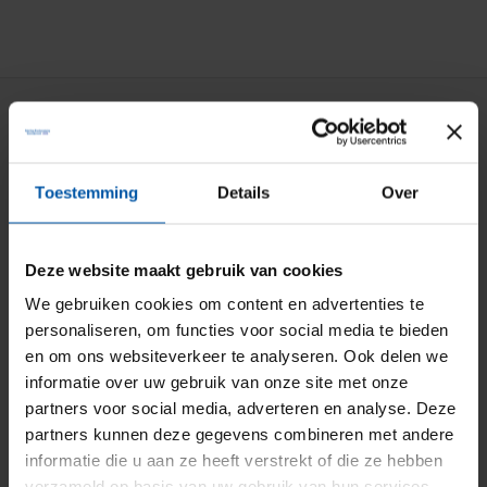
Particuliere verzekeringen
Aansprakelijkheid
Toestemming
Details
Over
Auto
Bromfiets
Deze website maakt gebruik van cookies
Caravan
We gebruiken cookies om content en advertenties te
personaliseren, om functies voor social media te bieden
Doorlopende reis
en om ons websiteverkeer te analyseren. Ook delen we
Fiets
informatie over uw gebruik van onze site met onze
partners voor social media, adverteren en analyse. Deze
Inboedel
partners kunnen deze gegevens combineren met andere
Kostbaarheden
informatie die u aan ze heeft verstrekt of die ze hebben
verzameld op basis van uw gebruik van hun services.