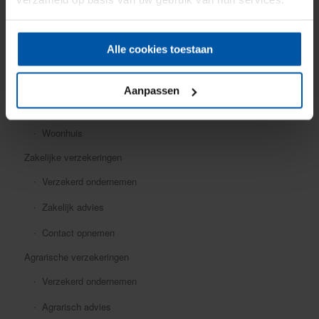
Mobiele dekking
Oldtimer
Alle cookies toestaan
Ongevallen
Rechtsbijstand
Aanpassen
Verkeersschadeverzekering
Woonhuis
Zakelijke verzekeringen
Verzekerd ondernemen
Zakelijk advies
Contact opnemen
Agrarische verzekeringen
Verzekerd ondernemen
Agrarisch advies