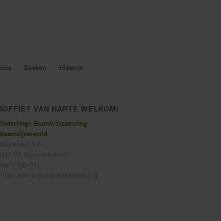
 ons
Zoeken
Historie
KOFFIE? VAN HARTE WELKOM!
Onderlinge Brandverzekering
Steenwijkerwold
Blaankamp 5-A
8341 PA Steenwijkerwold
(0521) 589 011
info@onderlinge-steenwijkerwold.nl