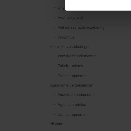
Ongevallen
Rechtsbijstand
Verkeersschadeverzekering
Woonhuis
Zakelijke verzekeringen
Verzekerd ondernemen
Zakelijk advies
Contact opnemen
Agrarische verzekeringen
Verzekerd ondernemen
Agrarisch advies
Contact opnemen
Historie