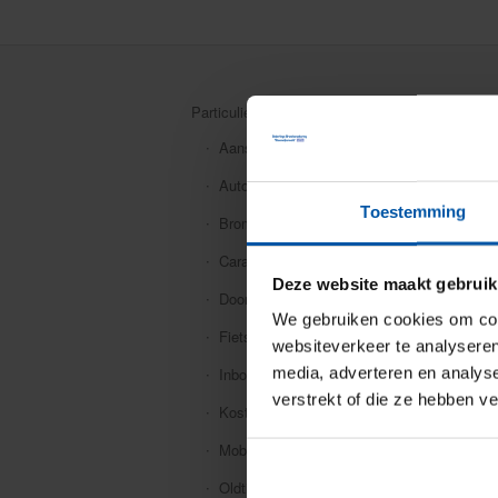
Particuliere verzekeringen
Aansprakelijkheid
Auto
Toestemming
Bromfiets
Caravan
Deze website maakt gebruik
Doorlopende reis
We gebruiken cookies om cont
Fiets
websiteverkeer te analyseren
media, adverteren en analys
Inboedel
verstrekt of die ze hebben v
Kostbaarheden
Mobiele dekking
Oldtimer