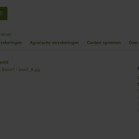
pnemen
erzekeringen
Agrarische verzekeringen
Contact opnemen
Over
e Brexit?
•
brexit_A.jpg