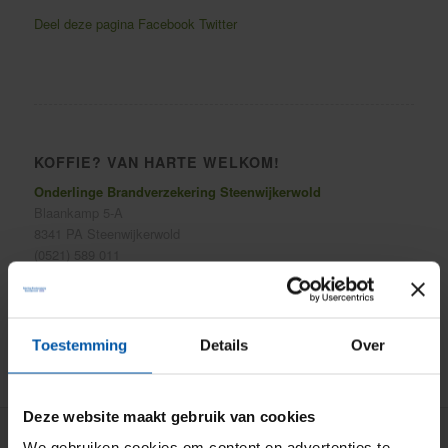
Deel deze pagina
Facebook
Twitter
KOFFIE? VAN HARTE WELKOM!
Onderlinge Brandverzekering Steenwijkerwold
Blaankamp 5-A
8341 PA Steenwijkerwold
(0521) 589 011
info@onderlinge-steenwijkerwold.nl
Toestemming
Details
Over
Deze website maakt gebruik van cookies
We gebruiken cookies om content en advertenties te