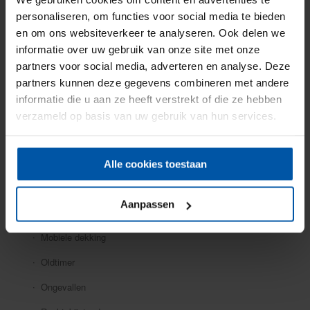
Particuliere verzekeringen
personaliseren, om functies voor social media te bieden
en om ons websiteverkeer te analyseren. Ook delen we
Aansprakelijkheid
informatie over uw gebruik van onze site met onze
Auto
partners voor social media, adverteren en analyse. Deze
partners kunnen deze gegevens combineren met andere
Bromfiets
informatie die u aan ze heeft verstrekt of die ze hebben
Caravan
verzameld op basis van uw gebruik van hun services.
Doorlopende reis
Fiets
Alle cookies toestaan
Inboedel
Aanpassen
Kostbaarheden
Mobiele dekking
Oldtimer
Ongevallen