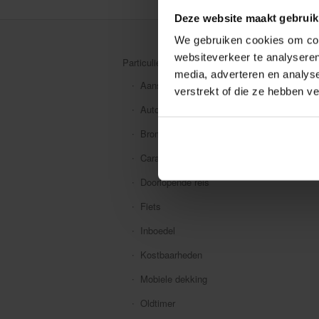
Deze website maakt gebruik
We gebruiken cookies om cont
websiteverkeer te analyseren
Particuliere verzekeringen
media, adverteren en analys
Aansprakelijkheid
verstrekt of die ze hebben v
Auto
Bromfiets
Caravan
Doorlopende reis
Fiets
Inboedel
Kostbaarheden
Mobiele dekking
Oldtimer