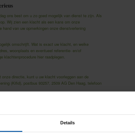
erieus
dag ons best om u zo goed mogelijk van dienst te zijn. Als
s op. Wij zien een klacht als een kans om onze
 de hand van uw opmerkingen onze dienstverlening
ogelijk omschrijft. Wat is exact uw klacht, en welke
dres, woonplaats en eventueel referentie- en/of
ige klachtenprocedure
hier
raadplegen.
onze directie, kunt u uw klacht voorleggen aan de
rlening (Kifid), postbus 93257, 2509 AG Den Haag, telefoon
 voorleggen. Voordat u dit doet, is het verstandig om contact
en kunnen vaak een oplossing verzorgen.
et
KIFID
lezen.
Details