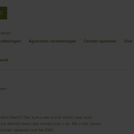
pnemen
erzekeringen
Agrarische verzekeringen
Contact opnemen
Over
enen
ndere klacht? Dan kunt u een e-mail sturen naar onze
nze directie neemt dan contact met u op. Als u niet samen
 contact opnemen met het Kifid.