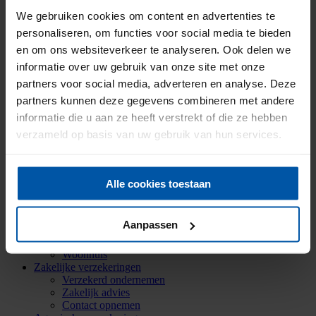
Historie
We gebruiken cookies om content en advertenties te
Mijn Onderlinge
Menu
Menu
personaliseren, om functies voor social media te bieden
en om ons websiteverkeer te analyseren. Ook delen we
informatie over uw gebruik van onze site met onze
Particuliere verzekeringen
partners voor social media, adverteren en analyse. Deze
Aansprakelijkheid
partners kunnen deze gegevens combineren met andere
Auto
Bromfiets
informatie die u aan ze heeft verstrekt of die ze hebben
Caravan
verzameld op basis van uw gebruik van hun services.
Doorlopende reis
Fiets
Inboedel
Kostbaarheden
Alle cookies toestaan
Mobiele dekking
Oldtimer
Ongevallen
Aanpassen
Rechtsbijstand
Verkeersschadeverzekering
Woonhuis
Zakelijke verzekeringen
Verzekerd ondernemen
Zakelijk advies
Contact opnemen