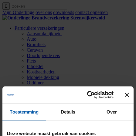
Mijn Onderlinge
over ons
downloads
contact opnemen
Particuliere verzekeringen
Aansprakelijkheid
Auto
Bromfiets
Caravan
Doorlopende reis
Fiets
Inboedel
Kostbaarheden
Mobiele dekking
Oldtimer
Ongevallen
Rechtsbijstand
Verkeersschadeverzekering
Woonhuis
Zakelijke verzekeringen
Toestemming
Details
Over
Agrarische verzekeringen
Contact opnemen
Over ons
Zoeken
Deze website maakt gebruik van cookies