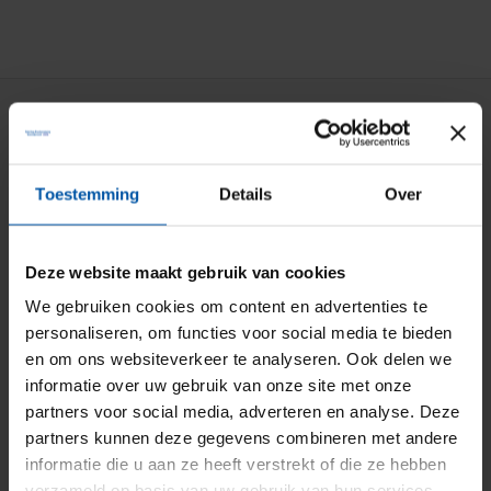
Particuliere verzekeringen
Aansprakelijkheid
Toestemming
Details
Over
Auto
Bromfiets
Deze website maakt gebruik van cookies
Caravan
We gebruiken cookies om content en advertenties te
personaliseren, om functies voor social media te bieden
Doorlopende reis
en om ons websiteverkeer te analyseren. Ook delen we
Fiets
informatie over uw gebruik van onze site met onze
partners voor social media, adverteren en analyse. Deze
Inboedel
partners kunnen deze gegevens combineren met andere
Kostbaarheden
informatie die u aan ze heeft verstrekt of die ze hebben
verzameld op basis van uw gebruik van hun services.