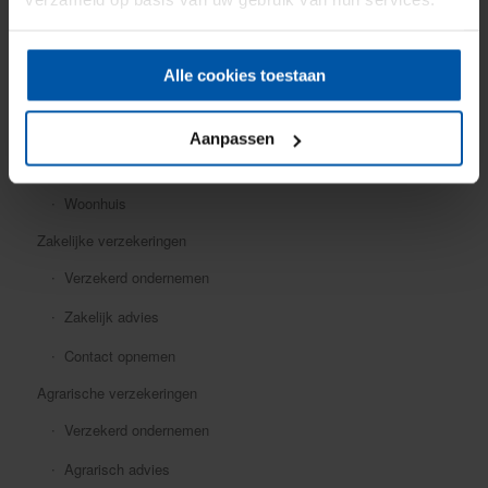
Mobiele dekking
Oldtimer
Alle cookies toestaan
Ongevallen
Rechtsbijstand
Aanpassen
Verkeersschadeverzekering
Woonhuis
Zakelijke verzekeringen
Verzekerd ondernemen
Zakelijk advies
Contact opnemen
Agrarische verzekeringen
Verzekerd ondernemen
Agrarisch advies