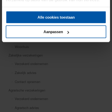
Mobiele dekking
Oldtimer
Alle cookies toestaan
Ongevallen
Rechtsbijstand
Aanpassen
Verkeersschadeverzekering
Woonhuis
Zakelijke verzekeringen
Verzekerd ondernemen
Zakelijk advies
Contact opnemen
Agrarische verzekeringen
Verzekerd ondernemen
Agrarisch advies