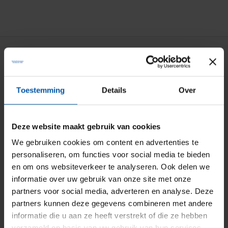
Particuliere verzekeringen
Aansprakelijkheid
Toestemming
Details
Over
Auto
Bromfiets
Deze website maakt gebruik van cookies
Caravan
We gebruiken cookies om content en advertenties te
personaliseren, om functies voor social media te bieden
Doorlopende reis
en om ons websiteverkeer te analyseren. Ook delen we
Fiets
informatie over uw gebruik van onze site met onze
partners voor social media, adverteren en analyse. Deze
Inboedel
partners kunnen deze gegevens combineren met andere
Kostbaarheden
informatie die u aan ze heeft verstrekt of die ze hebben
verzameld op basis van uw gebruik van hun services.