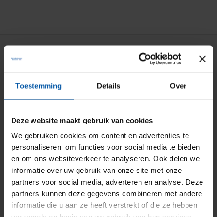
Particuliere verzekeringen
Aansprakelijkheid
Toestemming
Details
Over
Auto
Bromfiets
Deze website maakt gebruik van cookies
Caravan
We gebruiken cookies om content en advertenties te
personaliseren, om functies voor social media te bieden
Doorlopende reis
en om ons websiteverkeer te analyseren. Ook delen we
Fiets
informatie over uw gebruik van onze site met onze
partners voor social media, adverteren en analyse. Deze
Inboedel
partners kunnen deze gegevens combineren met andere
Kostbaarheden
informatie die u aan ze heeft verstrekt of die ze hebben
verzameld op basis van uw gebruik van hun services.