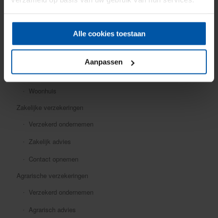
Mobiele dekking
Oldtimer
Alle cookies toestaan
Ongevallen
Rechtsbijstand
Aanpassen
Verkeersschadeverzekering
Woonhuis
Zakelijke verzekeringen
Verzekerd ondernemen
Zakelijk advies
Contact opnemen
Agrarische verzekeringen
Verzekerd ondernemen
Agrarisch advies