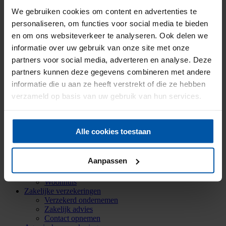
Historie
We gebruiken cookies om content en advertenties te
Mijn Onderlinge
Menu
Menu
personaliseren, om functies voor social media te bieden
en om ons websiteverkeer te analyseren. Ook delen we
informatie over uw gebruik van onze site met onze
Particuliere verzekeringen
partners voor social media, adverteren en analyse. Deze
Aansprakelijkheid
partners kunnen deze gegevens combineren met andere
Auto
Bromfiets
informatie die u aan ze heeft verstrekt of die ze hebben
Caravan
verzameld op basis van uw gebruik van hun services.
Doorlopende reis
Fiets
Inboedel
Kostbaarheden
Alle cookies toestaan
Mobiele dekking
Oldtimer
Ongevallen
Aanpassen
Rechtsbijstand
Verkeersschadeverzekering
Woonhuis
Zakelijke verzekeringen
Verzekerd ondernemen
Zakelijk advies
Contact opnemen