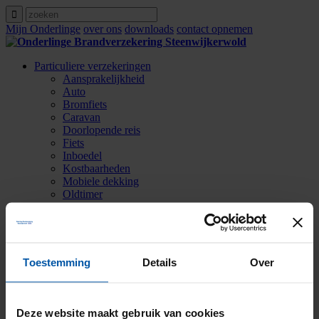
Mijn Onderlinge
over ons
downloads
contact opnemen
Particuliere verzekeringen
Aansprakelijkheid
Auto
Bromfiets
Caravan
Doorlopende reis
Fiets
Inboedel
Kostbaarheden
Mobiele dekking
Oldtimer
Ongevallen
Rechtsbijstand
Verkeersschadeverzekering
Woonhuis
Zakelijke verzekeringen
Toestemming
Details
Over
Agrarische verzekeringen
Contact opnemen
Over ons
Zoeken
Deze website maakt gebruik van cookies