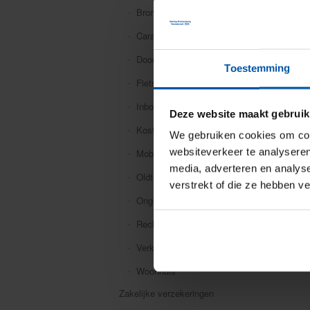
Bromfiets
Caravan
Doorlopende reis
Toestemming
Fiets
Inboedel
Deze website maakt gebruik
Kostbaarheden
We gebruiken cookies om cont
websiteverkeer te analyseren
Mobiele dekking
media, adverteren en analys
Oldtimer
verstrekt of die ze hebben v
Ongevallen
Rechtsbijstand
Verkeersschadeverzekering
Woonhuis
Zakelijke verzekeringen