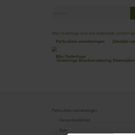
Mijn Onderlinge
over ons
downloads
contact o
Particuliere verzekeringen
Zakelijke v
Mijn Onderlinge
Particuliere verzekeringen
Aansprakelijkheid
Auto