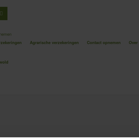
pnemen
erzekeringen
Agrarische verzekeringen
Contact opnemen
Over