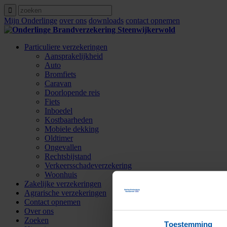
Mijn Onderlinge
over ons
downloads
contact opnemen
Particuliere verzekeringen
Aansprakelijkheid
Auto
Bromfiets
Caravan
Doorlopende reis
Fiets
Inboedel
Kostbaarheden
Mobiele dekking
Oldtimer
Ongevallen
Rechtsbijstand
Verkeersschadeverzekering
Woonhuis
Zakelijke verzekeringen
Agrarische verzekeringen
Contact opnemen
Over ons
Zoeken
Toestemming