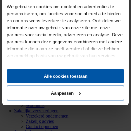
Historie
We gebruiken cookies om content en advertenties te
Mijn Onderlinge
Menu
Menu
personaliseren, om functies voor social media te bieden
en om ons websiteverkeer te analyseren. Ook delen we
informatie over uw gebruik van onze site met onze
Particuliere verzekeringen
partners voor social media, adverteren en analyse. Deze
Aansprakelijkheid
partners kunnen deze gegevens combineren met andere
Auto
Bromfiets
informatie die u aan ze heeft verstrekt of die ze hebben
Caravan
verzameld op basis van uw gebruik van hun services.
Doorlopende reis
Fiets
Inboedel
Kostbaarheden
Alle cookies toestaan
Mobiele dekking
Oldtimer
Ongevallen
Aanpassen
Rechtsbijstand
Verkeersschadeverzekering
Woonhuis
Zakelijke verzekeringen
Verzekerd ondernemen
Zakelijk advies
Contact opnemen