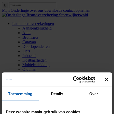
Mijn Onderlinge
over ons
downloads
contact opnemen
Particuliere verzekeringen
Aansprakelijkheid
Auto
Bromfiets
Caravan
Doorlopende reis
Fiets
Inboedel
Kostbaarheden
Mobiele dekking
Oldtimer
Ongevallen
Rechtsbijstand
Verkeersschadeverzekering
Woonhuis
Zakelijke verzekeringen
Toestemming
Details
Over
Agrarische verzekeringen
Contact opnemen
Over ons
Zoeken
Deze website maakt gebruik van cookies