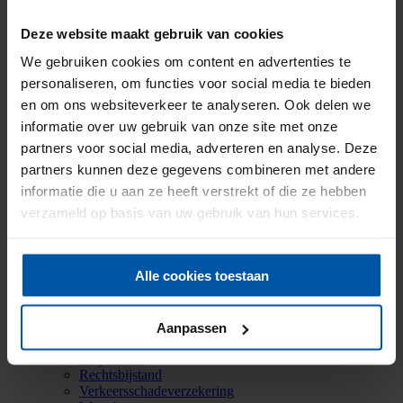
Historie
Mijn Onderlinge
Deze website maakt gebruik van cookies
Menu
Menu
We gebruiken cookies om content en advertenties te
Inschrijven voor de nieuwsbrief
personaliseren, om functies voor social media te bieden
*
Email
en om ons websiteverkeer te analyseren. Ook delen we
informatie over uw gebruik van onze site met onze
partners voor social media, adverteren en analyse. Deze
partners kunnen deze gegevens combineren met andere
Particuliere verzekeringen
informatie die u aan ze heeft verstrekt of die ze hebben
Aansprakelijkheid
verzameld op basis van uw gebruik van hun services.
Auto
Bromfiets
Caravan
Doorlopende reis
Alle cookies toestaan
Fiets
Inboedel
Kostbaarheden
Mobiele dekking
Aanpassen
Oldtimer
Ongevallen
Rechtsbijstand
Verkeersschadeverzekering