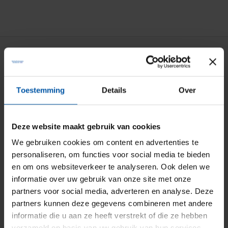
Particuliere verzekeringen
Aansprakelijkheid
Toestemming
Details
Over
Auto
Bromfiets
Deze website maakt gebruik van cookies
Caravan
We gebruiken cookies om content en advertenties te
personaliseren, om functies voor social media te bieden
Doorlopende reis
en om ons websiteverkeer te analyseren. Ook delen we
Fiets
informatie over uw gebruik van onze site met onze
partners voor social media, adverteren en analyse. Deze
Inboedel
partners kunnen deze gegevens combineren met andere
Kostbaarheden
informatie die u aan ze heeft verstrekt of die ze hebben
verzameld op basis van uw gebruik van hun services.