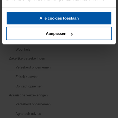
Mobiele dekking
Oldtimer
Alle cookies toestaan
Ongevallen
Rechtsbijstand
Aanpassen
Verkeersschadeverzekering
Woonhuis
Zakelijke verzekeringen
Verzekerd ondernemen
Zakelijk advies
Contact opnemen
Agrarische verzekeringen
Verzekerd ondernemen
Agrarisch advies