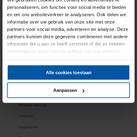
Particuliere verzekeringen
personaliseren, om functies voor social media te bieden
en om ons websiteverkeer te analyseren. Ook delen we
Aansprakelijkheid
informatie over uw gebruik van onze site met onze
Auto
partners voor social media, adverteren en analyse. Deze
partners kunnen deze gegevens combineren met andere
Bromfiets
informatie die u aan ze heeft verstrekt of die ze hebben
Caravan
verzameld op basis van uw gebruik van hun services.
Doorlopende reis
Fiets
Alle cookies toestaan
Inboedel
Aanpassen
Kostbaarheden
Mobiele dekking
Oldtimer
Ongevallen