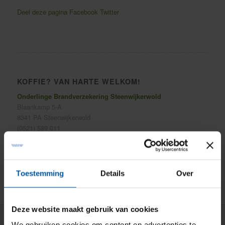
Deel deze pagina
Facebook
Twitter
KOFFIE? VAN HARTE WELKOM!
Onderlinge Brandverzekering Steenwijkerwold
Blaankamp 5-A
8341 PA Steenwijkerwold
(0521) 589 011
info@onderlinge-steenwijkerwold.nl
Toestemming
Details
Over
Deze website maakt gebruik van cookies
We gebruiken cookies om content en advertenties te