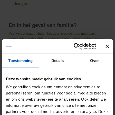
meebrengen.
En in het geval van familie?
Veel verzekeraars vinden het geen probleem als meerdere
gezinsleden in dezelfde auto rijden. Voor kinderen gelden echter
speciale regels. Zij mogen af en toe best in de auto rijden. Maar
gebeurt dat heel regelmatig, dan moet het op de polis worden
vermeld en kan het gevolgen hebben voor de premie. De reden
hiervoor is dat jonge bestuurders vaker betrokken zijn bij
Toestemming
Details
Over
ongevallen.
Deze website maakt gebruik van cookies
Hoe zit het met verhuren?
We gebruiken cookies om content en advertenties te
Verhuren is niet hetzelfde als uitlenen en brengt andere regels
personaliseren, om functies voor social media te bieden
met zich mee. Als jij je auto wilt verhuren, zul je dat eerst moeten
en om ons websiteverkeer te analyseren. Ook delen we
melden bij je verzekeraar.
informatie over uw gebruik van onze site met onze
Deel deze pagina
Facebook
Twitter
partners voor social media, adverteren en analyse. Deze