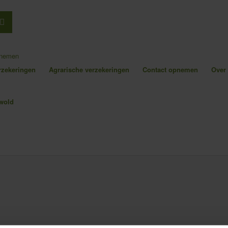
pnemen
erzekeringen
Agrarische verzekeringen
Contact opnemen
Over