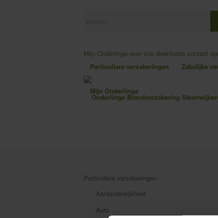
Mijn Onderlinge
over ons
downloads
contact o
Particuliere verzekeringen
Zakelijke v
Mijn Onderlinge
Particuliere verzekeringen
Aansprakelijkheid
Auto