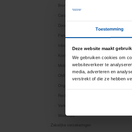
Bromfiets
Caravan
Doorlopende reis
Toestemming
Fiets
Inboedel
Deze website maakt gebruik
Kostbaarheden
We gebruiken cookies om cont
websiteverkeer te analyseren
Mobiele dekking
media, adverteren en analys
Oldtimer
verstrekt of die ze hebben v
Ongevallen
Rechtsbijstand
Verkeersschadeverzekering
Woonhuis
Zakelijke verzekeringen