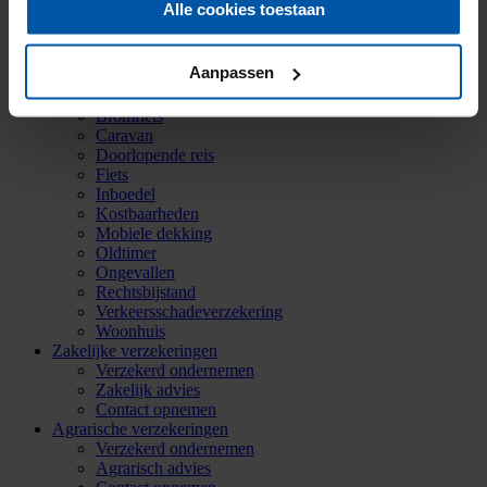
(0521) 589 011
Alle cookies toestaan
info@onderlinge-steenwijkerwold.nl
Particuliere verzekeringen
Aanpassen
Aansprakelijkheid
Auto
Bromfiets
Caravan
Doorlopende reis
Fiets
Inboedel
Kostbaarheden
Mobiele dekking
Oldtimer
Ongevallen
Rechtsbijstand
Verkeersschadeverzekering
Woonhuis
Zakelijke verzekeringen
Verzekerd ondernemen
Zakelijk advies
Contact opnemen
Agrarische verzekeringen
Verzekerd ondernemen
Agrarisch advies