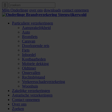
Mijn Onderlinge
over ons
downloads
contact opnemen
Particuliere verzekeringen
Aansprakelijkheid
Auto
Bromfiets
Caravan
Doorlopende reis
Fiets
Inboedel
Kostbaarheden
Mobiele dekking
Oldtimer
Ongevallen
Rechtsbijstand
Verkeersschadeverzekering
Woonhuis
Zakelijke verzekeringen
Agrarische verzekeringen
Contact opnemen
Over ons
Zoeken