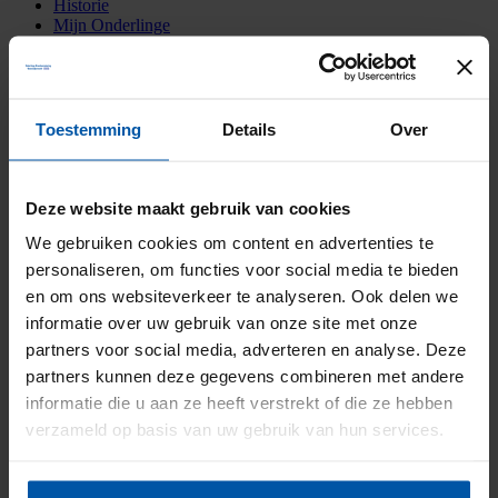
Historie
Mijn Onderlinge
Menu
Menu
Home
•
Hoe staat het met uw verkeerskennis?
•
verkeerstest.jpg
verkeerstest.jpg
Toestemming
Details
Over
1 mei 2019
/
door
Deze website maakt gebruik van cookies
We gebruiken cookies om content en advertenties te
https://onderlinge-steenwijkerwold.nl/wp-
personaliseren, om functies voor social media te bieden
content/uploads/2018/07/Logo-nieuw-2011-Reflex_diap.png
0
0
https://onderlinge-steenwijkerwold.nl/wp-
en om ons websiteverkeer te analyseren. Ook delen we
content/uploads/2018/07/Logo-nieuw-2011-Reflex_diap.png
2019-
informatie over uw gebruik van onze site met onze
05-01 01:05:52
2019-05-01 01:05:52
verkeerstest.jpg
partners voor social media, adverteren en analyse. Deze
Deel deze pagina
Facebook
Twitter
partners kunnen deze gegevens combineren met andere
Koffie? Van harte welkom!
informatie die u aan ze heeft verstrekt of die ze hebben
verzameld op basis van uw gebruik van hun services.
Onderlinge Brandverzekering Steenwijkerwold
Blaankamp 5-A
8341 PA Steenwijkerwold