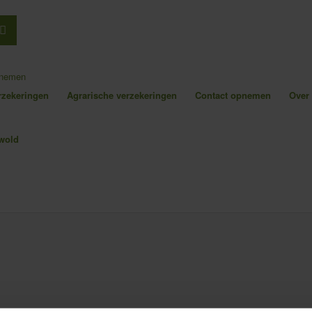
pnemen
erzekeringen
Agrarische verzekeringen
Contact opnemen
Over