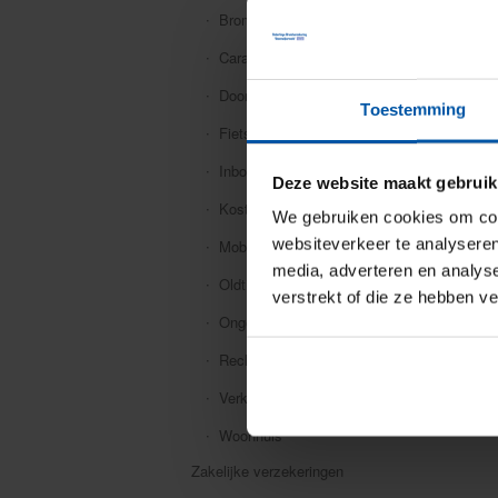
Bromfiets
Caravan
Doorlopende reis
Toestemming
Fiets
Inboedel
Deze website maakt gebruik
Kostbaarheden
We gebruiken cookies om cont
websiteverkeer te analyseren
Mobiele dekking
media, adverteren en analys
Oldtimer
verstrekt of die ze hebben v
Ongevallen
Rechtsbijstand
Verkeersschadeverzekering
Woonhuis
Zakelijke verzekeringen