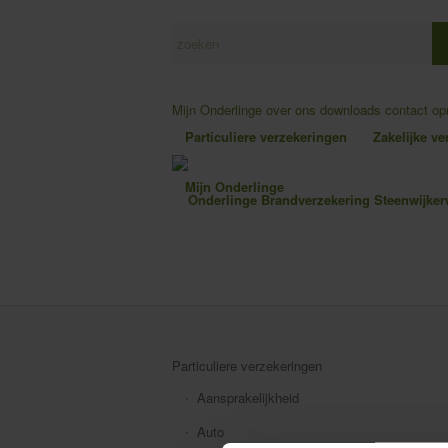
Mijn Onderlinge
over ons
downloads
contact o
Particuliere verzekeringen
Zakelijke v
Mijn Onderlinge
Particuliere verzekeringen
Aansprakelijkheid
Auto