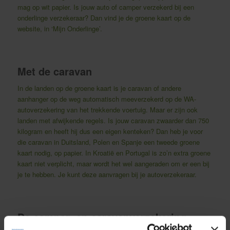
mag op wit papier. Is jouw auto of camper verzekerd bij een
onderlinge verzekeraar? Dan vind je de groene kaart op de
website, in ‘Mijn Onderlinge’.
Met de caravan
In de landen op de groene kaart is je caravan of andere
aanhanger op de weg automatisch meeverzekerd op de WA-
autoverzekering van het trekkende voertuig. Maar er zijn ook
landen met afwijkende regels. Is jouw caravan zwaarder dan 750
kilogram en heeft hij dus een eigen kenteken? Dan heb je voor
die caravan in Duitsland, Polen en Spanje een tweede groene
kaart nodig, op papier. In Kroatië en Portugal is zo’n extra groene
kaart niet verplicht, maar wordt het wel aangeraden om er een bij
je te hebben. Je kunt deze aanvragen bij je autoverzekeraar.
De camper- en caravanverzekering