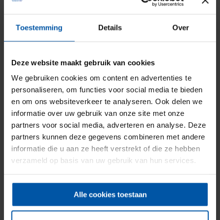
Het is mogelijk om bij een caravan- of camperverzekering de
inboedel extra mee te verzekeren. Onder de inboedel van een
camper of caravan vallen voor de verzekering losse spullen die
Toestemming
Details
Over
echt bij de camper of caravan horen. Spullen als reisbagage,
betaalmiddelen, fietsen en dergelijke horen daar niet bij. Kostbare
zaken ook niet, maar die vallen gelukkig meestal onder je
Deze website maakt gebruik van cookies
reisverzekering. Daarnaast is het ook mogelijk om een voortent,
luifel, mover of fietsendrager extra mee te verzekeren op de
We gebruiken cookies om content en advertenties te
caravan- of camperverzekering.
personaliseren, om functies voor social media te bieden
en om ons websiteverkeer te analyseren. Ook delen we
informatie over uw gebruik van onze site met onze
Ombouw
partners voor social media, adverteren en analyse. Deze
partners kunnen deze gegevens combineren met andere
Heb jij een busje omgebouwd (of laten ombouwen) tot een
informatie die u aan ze heeft verstrekt of die ze hebben
camper? Dan moet je hem eerst als ‘kampeerauto’ laten
verzameld op basis van uw gebruik van hun services.
goedkeuren door de RDW. Als je camper niet is goedgekeurd, is
hij niet verzekerd wanneer je ermee gaat rijden. De meeste
verzekeraars vragen ook nog een aanvullende technische
Alle cookies toestaan
keuring. Die kun je laten uitvoeren door bijvoorbeeld een Bovag-
camperbedrijf.