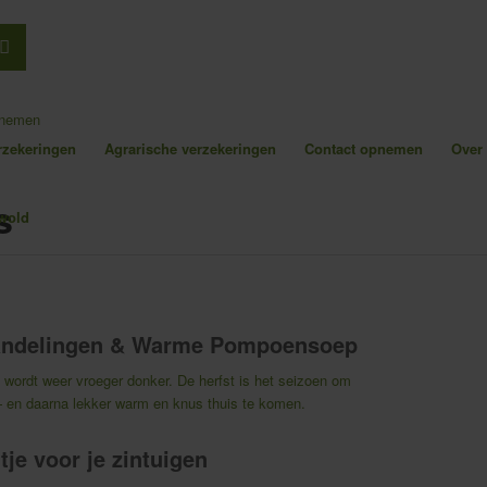
pnemen
erzekeringen
Agrarische verzekeringen
Contact opnemen
Over
s
twandelingen & Warme Pompoensoep
et wordt weer vroeger donker. De herfst is het seizoen om
— en daarna lekker warm en knus thuis te komen.
je voor je zintuigen