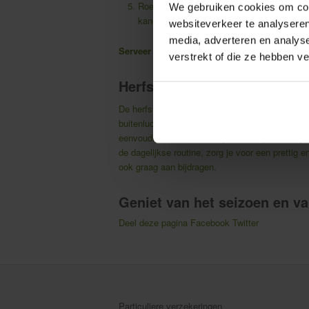
Roer de room of kokosmelk erdoor en bren
We gebruiken cookies om cont
kaneel.
websiteverkeer te analyseren
media, adverteren en analys
Serveer met:
een beetje verse peterselie, gero
verstrekt of die ze hebben v
Herfst op zijn mooist
De herfst is bij uitstek het seizoen om bewust
buitenlucht, thuiskomen in een warme omgeving
eenvoudige manieren om goed voor jezelf en je 
de dagelijkse routine, zorg je voor een prettig 
ook graag aan bijdragen.
Geniet van het seizoen en van
Deel deze pagina
Facebook
Twitter
Particuliere verzekeringen