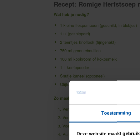
Recept: Romige Herfstsoep
Wat heb je nodig?
1 kleine flespompoen (geschild, in blokjes)
1 ui (gesnipperd)
2 teentjes knoflook (fijngehakt)
750 ml groentebouillon
100 ml kookroom of kokosmelk
1 tl kerriepoeder
Snufje kaneel (optioneel)
Olijfolie, zout & peper
Zo maak je het:
Verhit wat olijfolie in een pan en fruit de u
Toestemming
Voeg de pompoenblokjes toe en bak even m
Voeg de bouillon toe en laat de soep 20-2
Deze website maakt gebruik
Pureer de soep met een staafmixer tot hij 