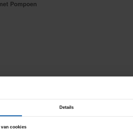
 met Pompoen
i en knoflook zachtjes aan.
Details
ee. Strooi de kerriepoeder erover.
5 minuten zachtjes koken, tot de pompoen zacht is.
 van cookies
helemaal glad is.