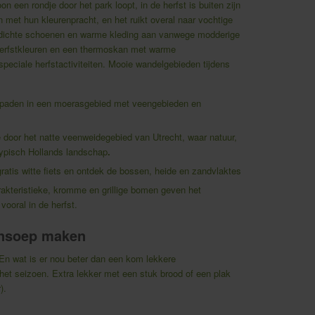
n een rondje door het park loopt, in de herfst is buiten zijn
 met hun kleurenpracht, en het ruikt overal naar vochtige
erdichte schoenen en warme kleding aan vanwege modderige
rfstkleuren en een thermoskan met warme
peciale herfstactiviteiten. Mooie wandelgebieden tijdens
rpaden in een moerasgebied met veengebieden en
e door het natte veenweidegebied van Utrecht, waar natuur,
typisch Hollands landschap
.
ratis witte fiets en ontdek de bossen, heide en zandvlaktes
rakteristieke, kromme en grillige bomen geven het
ooral in de herfst.
ensoep maken
 En wat is er nou beter dan een kom lekkere
 het seizoen. Extra lekker met een stuk brood of een plak
).