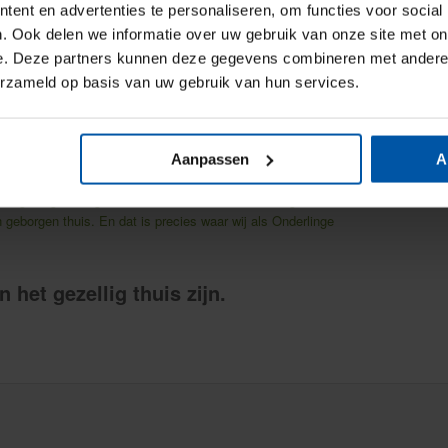
g op smaak met zout, peper en eventueel een snufje
ent en advertenties te personaliseren, om functies voor social
. Ook delen we informatie over uw gebruik van onze site met on
e. Deze partners kunnen deze gegevens combineren met andere i
osterde pompoenpitten of een lepel crème fraîche.
erzameld op basis van uw gebruik van hun services.
 rustmomenten in te bouwen. Een wandeling in de
Aanpassen
A
 en samen genieten van een lekkere maaltijd – het zijn
omgeving te zorgen. Door rust en sfeer toe te voegen aan
en geborgen thuis. En dat is precies waar wij als Onderlinge
 het gezellig thuis zijn.