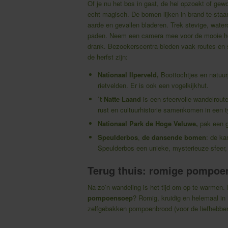
Of je nu het bos in gaat, de hei opzoekt of gewoo
echt magisch. De bomen lijken in brand te staan
aarde en gevallen bladeren. Trek stevige, wat
paden. Neem een camera mee voor de mooie he
drank. Bezoekerscentra bieden vaak routes en s
de herfst zijn:
Nationaal Ilperveld,
Boottochtjes en natuu
rietvelden. Er is ook een vogelkijkhut.
’t Natte Laand
is een sfeervolle wandelrout
rust en cultuurhistorie samenkomen in een 
Nationaal Park de Hoge Veluwe,
pak een g
Speulderbos
,
de dansende bomen
: de ka
Speulderbos een unieke, mysterieuze sfeer, v
Terug thuis: romige pompo
Na zo’n wandeling is het tijd om op te warmen.
pompoensoep
? Romig, kruidig en helemaal in
zelfgebakken pompoenbrood (voor de liefhebber