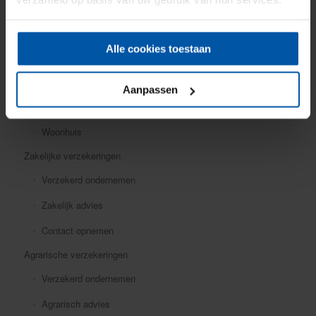
Mobiele dekking
Oldtimer
Alle cookies toestaan
Ongevallen
Rechtsbijstand
Aanpassen
Verkeersschadeverzekering
Woonhuis
Zakelijke verzekeringen
Verzekerd ondernemen
Zakelijk advies
Contact opnemen
Agrarische verzekeringen
Verzekerd ondernemen
Agrarisch advies