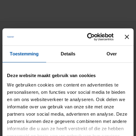
Particuliere verzekeringen
Aansprakelijkheid
Toestemming
Details
Over
Auto
Bromfiets
Deze website maakt gebruik van cookies
Caravan
We gebruiken cookies om content en advertenties te
personaliseren, om functies voor social media te bieden
Doorlopende reis
en om ons websiteverkeer te analyseren. Ook delen we
Fiets
informatie over uw gebruik van onze site met onze
partners voor social media, adverteren en analyse. Deze
Inboedel
partners kunnen deze gegevens combineren met andere
Kostbaarheden
informatie die u aan ze heeft verstrekt of die ze hebben
verzameld op basis van uw gebruik van hun services.