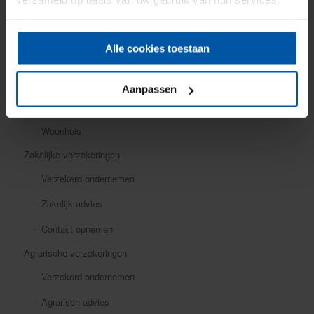
Mobiele dekking
Oldtimer
Alle cookies toestaan
Ongevallen
Rechtsbijstand
Aanpassen
Verkeersschadeverzekering
Woonhuis
Zakelijke verzekeringen
Verzekerd ondernemen
Zakelijk advies
Contact opnemen
Agrarische verzekeringen
Verzekerd ondernemen
Agrarisch advies