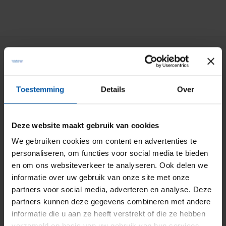
Particuliere verzekeringen
Aansprakelijkheid
Toestemming
Details
Over
Auto
Bromfiets
Deze website maakt gebruik van cookies
Caravan
We gebruiken cookies om content en advertenties te
personaliseren, om functies voor social media te bieden
Doorlopende reis
en om ons websiteverkeer te analyseren. Ook delen we
Fiets
informatie over uw gebruik van onze site met onze
partners voor social media, adverteren en analyse. Deze
Inboedel
partners kunnen deze gegevens combineren met andere
Kostbaarheden
informatie die u aan ze heeft verstrekt of die ze hebben
verzameld op basis van uw gebruik van hun services.