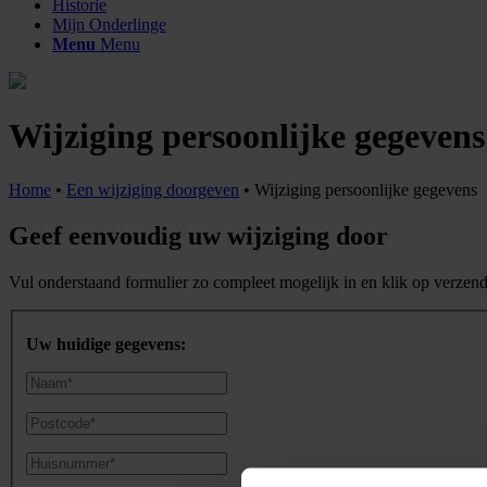
Historie
Mijn Onderlinge
Menu
Menu
Wijziging persoonlijke gegevens
Home
•
Een wijziging doorgeven
•
Wijziging persoonlijke gegevens
Geef eenvoudig uw wijziging door
Vul onderstaand formulier zo compleet mogelijk in en klik op verzen
Uw huidige gegevens: