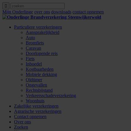
Mijn Onderlinge
over ons
downloads
contact opnemen
Particuliere verzekeringen
Aansprakelijkheid
Auto
Bromfiets
Caravan
Doorlopende reis
Fiets
Inboedel
Kostbaarheden
Mobiele dekking
Oldtimer
Ongevallen
Rechtsbijstand
Verkeersschadeverzekering
Woonhuis
Zakelijke verzekeringen
Agrarische verzekeringen
Contact opnemen
Over ons
Zoeken