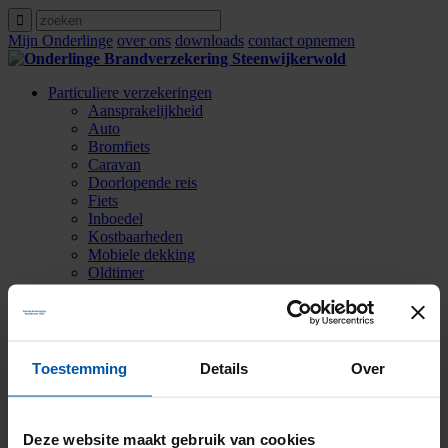
Mijn Onderlinge
over ons
downloads
contact opnemen
Particuliere verzekeringen
Aansprakelijkheid
Auto
Bromfiets
Caravan
Doorlopende reis
Fiets
Inboedel
Kostbaarheden
Mobiele dekking
Oldtimer
Ongevallen
Rechtsbijstand
Verkeersschadeverzekering
Woonhuis
Zakelijke verzekeringen
Toestemming
Details
Over
Agrarische verzekeringen
Contact opnemen
Over ons
Zoeken
Deze website maakt gebruik van cookies