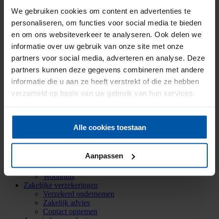
Historie
We gebruiken cookies om content en advertenties te
Mijn Onderlinge
Menu
Menu
personaliseren, om functies voor social media te bieden
en om ons websiteverkeer te analyseren. Ook delen we
informatie over uw gebruik van onze site met onze
Particuliere verzekeringen
partners voor social media, adverteren en analyse. Deze
Aansprakelijkheid
partners kunnen deze gegevens combineren met andere
Auto
Bromfiets
informatie die u aan ze heeft verstrekt of die ze hebben
Caravan
verzameld op basis van uw gebruik van hun services.
Doorlopende reis
Fiets
Inboedel
Kostbaarheden
Alle cookies toestaan
Mobiele dekking
Oldtimer
Ongevallen
Aanpassen
Rechtsbijstand
Verkeersschadeverzekering
Woonhuis
Zakelijke verzekeringen
Verzekerd ondernemen
Zakelijk advies
Contact opnemen