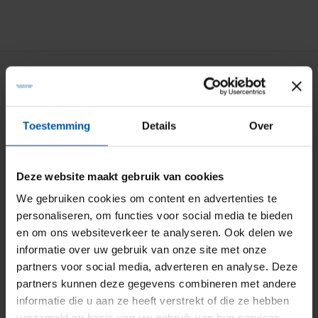
Particuliere verzekeringen
Aansprakelijkheid
Toestemming
Details
Over
Auto
Bromfiets
Deze website maakt gebruik van cookies
Caravan
We gebruiken cookies om content en advertenties te
personaliseren, om functies voor social media te bieden
Doorlopende reis
en om ons websiteverkeer te analyseren. Ook delen we
Fiets
informatie over uw gebruik van onze site met onze
partners voor social media, adverteren en analyse. Deze
Inboedel
partners kunnen deze gegevens combineren met andere
Kostbaarheden
informatie die u aan ze heeft verstrekt of die ze hebben
verzameld op basis van uw gebruik van hun services.