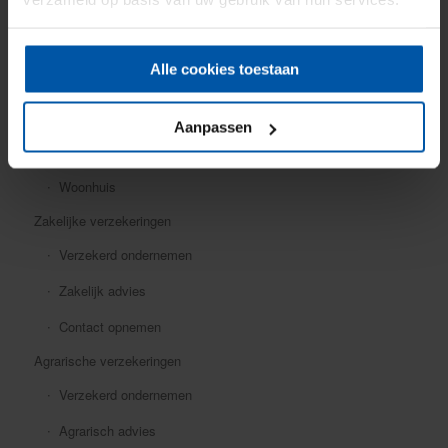
Mobiele dekking
Oldtimer
Alle cookies toestaan
Ongevallen
Rechtsbijstand
Aanpassen
Verkeersschadeverzekering
Woonhuis
Zakelijke verzekeringen
Verzekerd ondernemen
Zakelijk advies
Contact opnemen
Agrarische verzekeringen
Verzekerd ondernemen
Agrarisch advies