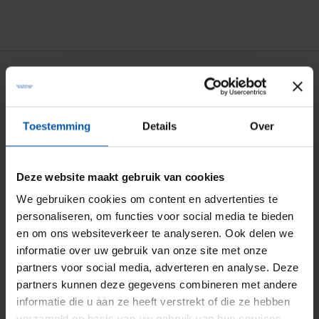
Particuliere verzekeringen
Aansprakelijkheid
Toestemming
Details
Over
Auto
Bromfiets
Deze website maakt gebruik van cookies
Caravan
We gebruiken cookies om content en advertenties te
personaliseren, om functies voor social media te bieden
Doorlopende reis
en om ons websiteverkeer te analyseren. Ook delen we
Fiets
informatie over uw gebruik van onze site met onze
partners voor social media, adverteren en analyse. Deze
Inboedel
partners kunnen deze gegevens combineren met andere
Kostbaarheden
informatie die u aan ze heeft verstrekt of die ze hebben
verzameld op basis van uw gebruik van hun services.