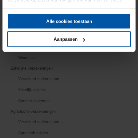
Mobiele dekking
Oldtimer
Alle cookies toestaan
Ongevallen
Rechtsbijstand
Aanpassen
Verkeersschadeverzekering
Woonhuis
Zakelijke verzekeringen
Verzekerd ondernemen
Zakelijk advies
Contact opnemen
Agrarische verzekeringen
Verzekerd ondernemen
Agrarisch advies