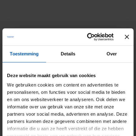
Particuliere verzekeringen
Aansprakelijkheid
Toestemming
Details
Over
Auto
Bromfiets
Deze website maakt gebruik van cookies
Caravan
We gebruiken cookies om content en advertenties te
personaliseren, om functies voor social media te bieden
Doorlopende reis
en om ons websiteverkeer te analyseren. Ook delen we
Fiets
informatie over uw gebruik van onze site met onze
partners voor social media, adverteren en analyse. Deze
Inboedel
partners kunnen deze gegevens combineren met andere
Kostbaarheden
informatie die u aan ze heeft verstrekt of die ze hebben
verzameld op basis van uw gebruik van hun services.