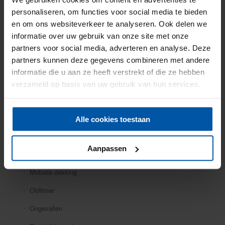
Particuliere verzekeringen
personaliseren, om functies voor social media te bieden
en om ons websiteverkeer te analyseren. Ook delen we
Aansprakelijkheid
informatie over uw gebruik van onze site met onze
Auto
partners voor social media, adverteren en analyse. Deze
partners kunnen deze gegevens combineren met andere
Bromfiets
informatie die u aan ze heeft verstrekt of die ze hebben
Caravan
verzameld op basis van uw gebruik van hun services.
Doorlopende reis
Fiets
Alle cookies toestaan
Inboedel
Aanpassen
Kostbaarheden
Mobiele dekking
Oldtimer
Ongevallen