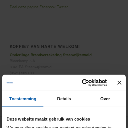
Deel deze pagina
Facebook
Twitter
KOFFIE? VAN HARTE WELKOM!
Onderlinge Brandverzekering Steenwijkerwold
Blaankamp 5-A
8341 PA Steenwijkerwold
(0521) 589 011
info@onderlinge-steenwijkerwold.nl
Toestemming
Details
Over
Deze website maakt gebruik van cookies
We gebruiken cookies om content en advertenties te