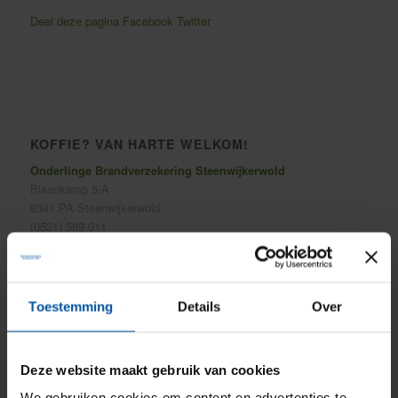
Deel deze pagina
Facebook
Twitter
KOFFIE? VAN HARTE WELKOM!
Onderlinge Brandverzekering Steenwijkerwold
Blaankamp 5-A
8341 PA Steenwijkerwold
(0521) 589 011
info@onderlinge-steenwijkerwold.nl
Toestemming
Details
Over
Deze website maakt gebruik van cookies
We gebruiken cookies om content en advertenties te