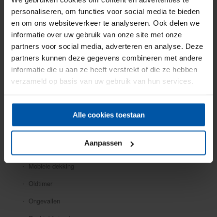
Particuliere verzekeringen
personaliseren, om functies voor social media te bieden
en om ons websiteverkeer te analyseren. Ook delen we
Aansprakelijkheid
informatie over uw gebruik van onze site met onze
Auto
partners voor social media, adverteren en analyse. Deze
partners kunnen deze gegevens combineren met andere
Bromfiets
informatie die u aan ze heeft verstrekt of die ze hebben
Caravan
verzameld op basis van uw gebruik van hun services.
Doorlopende reis
Fiets
Alle cookies toestaan
Inboedel
Aanpassen
Kostbaarheden
Mobiele dekking
Oldtimer
Ongevallen