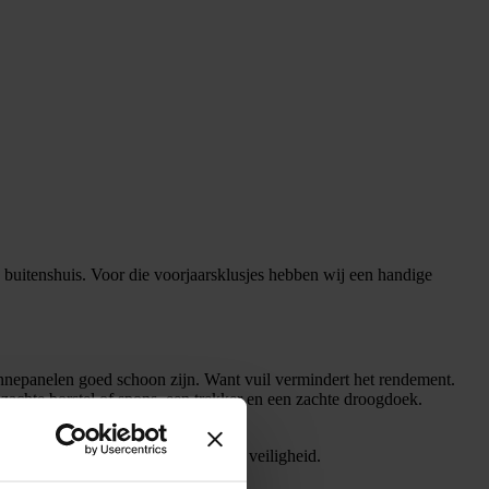
ls buitenshuis. Voor die voorjaarsklusjes hebben wij een handige
onnepanelen goed schoon zijn. Want vuil vermindert het rendement.
achte borstel of spons, een trekker en een zachte droogdoek.
en beschadigd raken.
den dit zeker aan met het oog op de veiligheid.