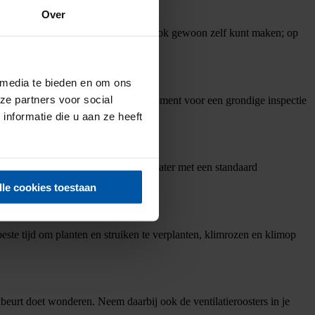
Over
lijk met kleurige decoraties (die je ook gewoon zelf kunt maken; op
 media te bieden en om ons
ze partners voor social
egin van het voorjaar is een mooi moment voor een grondige inspectie
nformatie die u aan ze heeft
 met een zachte vochtige spons en water met een standaard
lle cookies toestaan
beste tijd om planten en struiken te verplanten, klimrozen en klimop
urt doet wonderen. Neem daarbij ook de ventilatieroosters in je