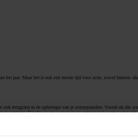
an het jaar. Maar het is ook een mooie tijd voor actie, zowel binnen- a
je ook terugzien in de opbrengst van je zonnepanelen. Vooral als die z
len te reinigen. Dat doe je gewoon met een emmer met warm water, een z
drukspuit of schoonmaakmiddelen, want daardoor kunnen je zonnepanel
 gespecialiseerd bedrijf inschakelen. Wel zo veilig en makkelijk. We ra