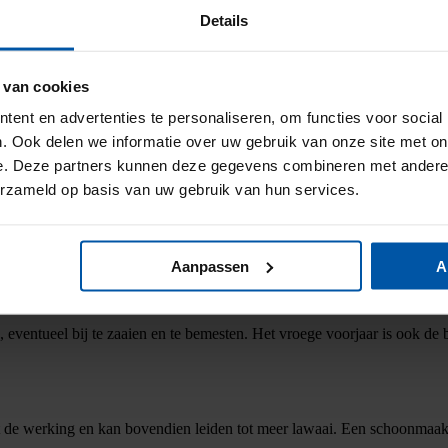
Details
voorbeeld bloemen of bloeiende planten in huis. Maak Pasen extra feeste
p met katoenen of linnen slopen in frisse lentekleuren.
 van cookies
ent en advertenties te personaliseren, om functies voor social
. Ook delen we informatie over uw gebruik van onze site met on
pingen, die vervolgens op hun beurt lekkages kunnen veroorzaken. Het b
 dat kan veel narigheid schelen.
e. Deze partners kunnen deze gegevens combineren met andere i
erzameld op basis van uw gebruik van hun services.
 controleren en te onderhouden. Geef ze een grondige schoonmaakbeurt,
schilderwerk. Check meteen of het kitwerk nog in goede staat is.
Aanpassen
A
 eventueel bij te zaaien en te bemesten. Het vroege voorjaar is ook de 
 de werking en kan bovendien leiden tot meer lawaai. Een schoonmaakbe