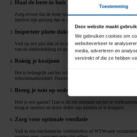
Haal de lente in huis
Toestemming
Zorg ervoor dat de lente ook binnenshuis voelbaar is. Haal bij
internet zijn genoeg tips te vinden). En vrolijk je sierkussens o
Deze website maakt gebruik
Inspecteer platte daken en dakgoten
We gebruiken cookies om cont
websiteverkeer te analyseren
Vuil op een plat dak of in een dakgoot kan leiden tot verstop
van de dakbedekking en goten. Maak ze schoon als het nodig is,
media, adverteren en analys
verstrekt of die ze hebben v
Reinig je kozijnen
Het is belangrijk om het schilderwerk van je kozijnen goed te
schoonmaakmiddel. Daarmee bevorder je de levensduur van het 
Breng je tuin op orde
Heb je een gazon? Dan is dit hét moment om het te verticuteren,
terug te snoeien en dorre delen van planten af te knippen.
Zorg voor optimale ventilatie
Vuil in een mechanische ventilatiebox of WTW-unit vermindert
woning mee, voor een extra fris effect.