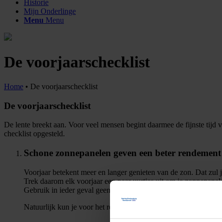
Historie
Mijn Onderlinge
Menu
Menu
De voorjaarschecklist
Home
•
De voorjaarschecklist
De voorjaarschecklist
De lente breekt aan. Voor veel mensen begint daarmee de fijnste tijd v
checklist opgesteld.
Schone zonnepanelen geven een beter rendement
Voorjaar betekent meer en langer genieten van de zon. Dat zul 
Trek daarom elk voorjaar een paar uurtjes uit om je zonnepane
Gebruik in ieder geval geen schuurspons, harde borstel, hoge
Natuurlijk kun je voor het reinigen van je zonnepanelen ook een