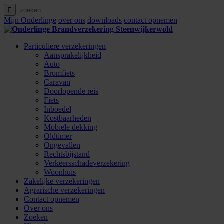
Mijn Onderlinge
over ons
downloads
contact opnemen
Particuliere verzekeringen
Aansprakelijkheid
Auto
Bromfiets
Caravan
Doorlopende reis
Fiets
Inboedel
Kostbaarheden
Mobiele dekking
Oldtimer
Ongevallen
Rechtsbijstand
Verkeersschadeverzekering
Woonhuis
Zakelijke verzekeringen
Agrarische verzekeringen
Contact opnemen
Over ons
Zoeken