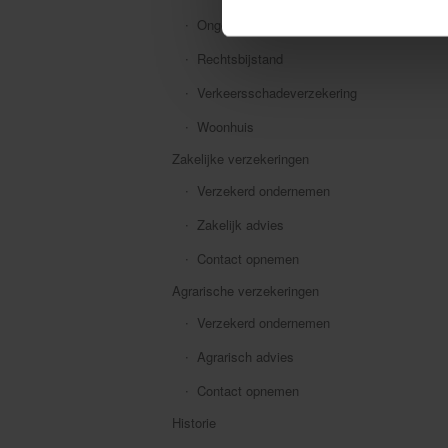
Ongevallen
Rechtsbijstand
Verkeersschadeverzekering
Woonhuis
Zakelijke verzekeringen
Verzekerd ondernemen
Zakelijk advies
Contact opnemen
Agrarische verzekeringen
Verzekerd ondernemen
Agrarisch advies
Contact opnemen
Historie