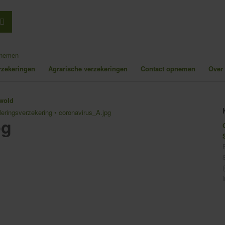
pnemen
erzekeringen
Agrarische verzekeringen
Contact opnemen
Over
leringsverzekering
•
coronavirus_A.jpg
pg