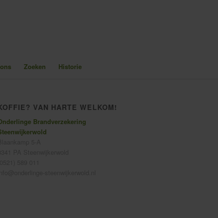
 ons
Zoeken
Historie
KOFFIE? VAN HARTE WELKOM!
Onderlinge Brandverzekering
Steenwijkerwold
Blaankamp 5-A
8341 PA Steenwijkerwold
(0521) 589 011
info@onderlinge-steenwijkerwold.nl