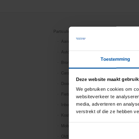
Particuliere verzekeringen
Aansprakelijkheid
Auto
Toestemming
Bromfiets
Caravan
Deze website maakt gebruik
Doorlopende reis
We gebruiken cookies om cont
Fiets
websiteverkeer te analyseren
media, adverteren en analys
Inboedel
verstrekt of die ze hebben v
Kostbaarheden
Mobiele dekking
Oldtimer